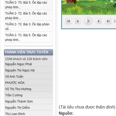
TUẦN 2- T3. Bài 5. Ôn tập các
phép tính...
TUẦN 2- T2. Bài 5. Ôn tập các
phép tính...
1
TUẦN 2- T2. Bài 3. Ôn tập phân
số...
TUẦN 2- T1. Bài 5. Ôn tập các
phép tính...
THÀNH VIÊN TRỰC TUYẾN
1598 khách và 108 thành viên
Nguyễn Ngọc Phát
Nguyện Thị Ngọc Hà
Võ Anh Tuấn
PHƯỚC HÒA
Vũ Thị Thu Hường
Trần Cường
Nguyễn Thành Sơn
(
Tài liệu chưa được thẩm định
)
Nguyễn Thị Diễm
Nguồn:
Thị Loan Đinh