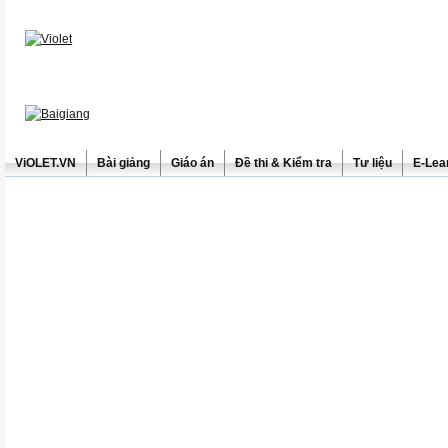
ViOLET.VN
Bài giảng
Giáo án
Đề thi & Kiểm tra
Tư liệu
E-Lea