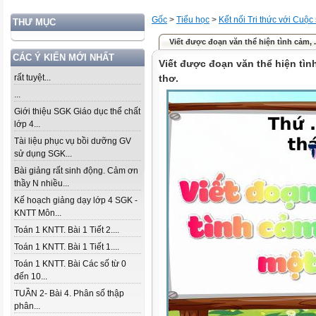
Gốc
>
Tiểu học
>
Kết nối Tri thức với Cuộc
THƯ MỤC
Viết được đoạn văn thể hiện tình cảm, .
CÁC Ý KIẾN MỚI NHẤT
Viết được đoạn văn thể hiện tìn
rất tuyệt...
thơ.
...
Giới thiệu SGK Giáo dục thể chất
lớp 4...
Tài liệu phục vụ bồi dưỡng GV
sử dụng SGK...
Bài giảng rất sinh động. Cảm ơn
thầy N nhiều...
Kế hoạch giảng dạy lớp 4 SGK -
KNTT Môn...
Toán 1 KNTT. Bài 1 Tiết 2....
Toán 1 KNTT. Bài 1 Tiết 1....
Toán 1 KNTT. Bài Các số từ 0
đến 10...
TUẦN 2- Bài 4. Phân số thập
phân...