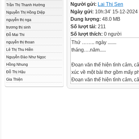
Người gửi:
Lai Thi Sen
Trần Thị Thanh Hường
Ngày gửi:
10h:34' 15-12-2024
Nguyễn Thị Hồng Diệp
Dung lượng:
48.0 MB
nguyễn thị nga
Số lượt tải:
211
trương thị sinh
Số lượt thích:
0 người
Đỗ Mai Thi
Thứ …….. ngày .......
nguyễn thị thoan
tháng….năm.....
Lê Thị Thu Hiền
Nguyễn Đào Như Ngọc
Đoạn văn thể hiện tình cảm, c
Hồng Nhung
xúc về một bài thơ gồm mấy p
Đỗ Thị Hậu
Đoạn văn thể hiện tình cảm, c
Gia Thiện
về một bài thơ gồm 3 phần: M
triển khai, kết thúc.
Trong phần triển khai của đoạn
hiện tình cảm, cảm xúc về một 
em cần thể hiện điều gì?