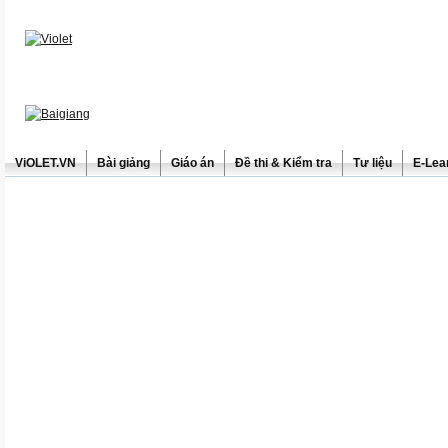
ViOLET.VN
Bài giảng
Giáo án
Đề thi & Kiểm tra
Tư liệu
E-Lea