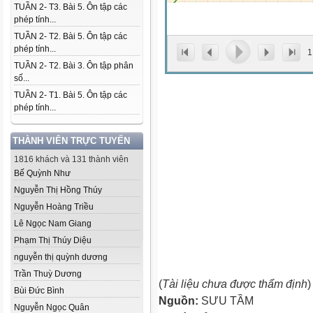
TUẦN 2- T3. Bài 5. Ôn tập các
phép tính...
TUẦN 2- T2. Bài 5. Ôn tập các
phép tính...
1
TUẦN 2- T2. Bài 3. Ôn tập phân
số...
TUẦN 2- T1. Bài 5. Ôn tập các
phép tính...
THÀNH VIÊN TRỰC TUYẾN
1816 khách và 131 thành viên
Bế Quỳnh Như
Nguyễn Thị Hồng Thúy
Nguyễn Hoàng Triều
Lê Ngọc Nam Giang
Phạm Thị Thúy Diệu
nguyễn thị quỳnh dương
Trần Thuỳ Dương
(
Tài liệu chưa được thẩm định
)
Bùi Đức Bình
Nguồn:
SƯU TẦM
Nguyễn Ngọc Quân