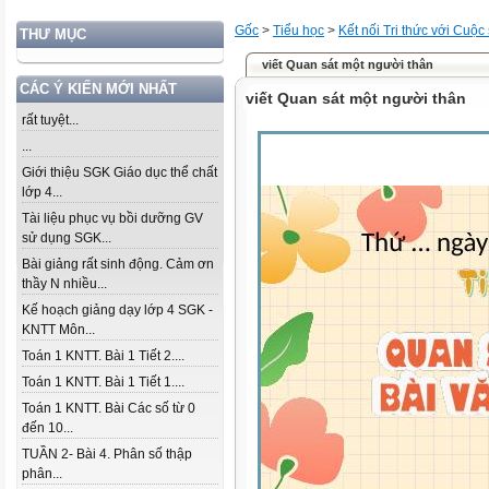
Gốc
>
Tiểu học
>
Kết nối Tri thức với Cuộc
THƯ MỤC
viết Quan sát một người thân
CÁC Ý KIẾN MỚI NHẤT
viết Quan sát một người thân
rất tuyệt...
...
Giới thiệu SGK Giáo dục thể chất
lớp 4...
Tài liệu phục vụ bồi dưỡng GV
sử dụng SGK...
Bài giảng rất sinh động. Cảm ơn
thầy N nhiều...
Kế hoạch giảng dạy lớp 4 SGK -
KNTT Môn...
Toán 1 KNTT. Bài 1 Tiết 2....
Toán 1 KNTT. Bài 1 Tiết 1....
Toán 1 KNTT. Bài Các số từ 0
đến 10...
TUẦN 2- Bài 4. Phân số thập
phân...