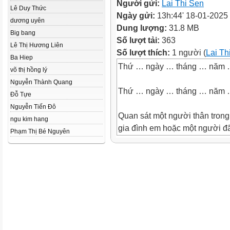
Người gửi:
Lai Thi Sen
Lê Duy Thức
Ngày gửi:
13h:44' 18-01-2025
dương uyên
Dung lượng:
31.8 MB
Big bang
Số lượt tải:
363
Lê Thị Hương Liên
Số lượt thích:
1 người (
Lai Th
Ba Hiep
Thứ … ngày … tháng … năm
võ thị hồng lý
Nguyễn Thành Quang
Thứ … ngày … tháng … năm
Đỗ Tựe
Nguyễn Tiến Đô
Quan sát một người thân trong
ngu kim hang
gia đình em hoặc một người đ
Phạm Thị Bé Nguyên
để lại cho em những ấn tượng
tốt đẹp và ghi lại kết quả quan
sát.
1. Chuẩn bị
– Chọn người để quan sát the
• Nếu muốn tả một người thân t