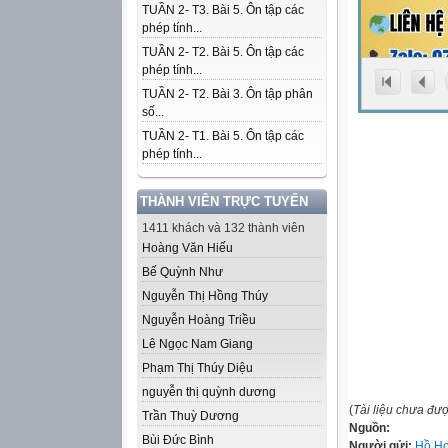
TUẦN 2- T3. Bài 5. Ôn tập các
phép tính...
TUẦN 2- T2. Bài 5. Ôn tập các
phép tính...
TUẦN 2- T2. Bài 3. Ôn tập phân
số...
TUẦN 2- T1. Bài 5. Ôn tập các
phép tính...
THÀNH VIÊN TRỰC TUYẾN
1411 khách và 132 thành viên
Hoàng Văn Hiếu
Bế Quỳnh Như
Nguyễn Thị Hồng Thúy
Nguyễn Hoàng Triều
Lê Ngọc Nam Giang
Phạm Thị Thúy Diệu
nguyễn thị quỳnh dương
(
Tài liệu chưa đư
Trần Thuỳ Dương
Nguồn:
Bùi Đức Bình
Người gửi:
Hồ Ho