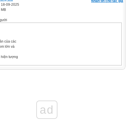
Nhắn tin cho tác giả
' 18-09-2025
1 MB
gười
ần của các
om lớn và
à hiện tượng
ad