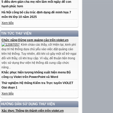
5 điều đơn giản cha mẹ nên làm mỗi ngày để con
hạnh phúc hơn
Hà Nội công bố cấu trúc định dạng đề minh họa 7
môn thi lớp 10 năm 2025
Xem tiếp
TIN TỨC THƯ VIỆN
Chức năng Dừng xem quảng cáo trên violet.vn
Kính chào các thầy, cô! Hiện tại, kinh phí
duy trì hệ thống dựa chủ yếu vào việc đặt quảng cáo
trên hệ thống. Tuy nhiên, đôi khi có gây một số trở ngại
đối với thầy, cô khi truy cập. Vì vậy, để thuận tiện trong
việc sử dụng thư viện hệ thống đã cung cấp chức
năng...
Khắc phục hiện tượng không xuất hiện menu Bộ
công cụ Violet trên PowerPoint và Word
Thử nghiệm Hệ thống Kiểm tra Trực tuyến ViOLET
Giai đoạn 1
Xem tiếp
HƯỚNG DẪN SỬ DỤNG THƯ VIỆN
Xác thực Thông tin thành viên trên violet.vn