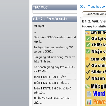
Gốc
>
Trung học cơ
THƯ MỤC
Bài 2. Viết: Viế
CÁC Ý KIẾN MỚI NHẤT
Bài 2. Viết: Vi
rất tuyệt...
tượng tự nhiê
...
Giới thiệu SGK Giáo dục thể chất
lớp 4...
Tài liệu phục vụ bồi dưỡng GV
sử dụng SGK...
Bài giảng rất sinh động. Cảm ơn
thầy N nhiều...
Kế hoạch giảng dạy lớp 4 SGK -
KNTT Môn...
Toán 1 KNTT. Bài 1 Tiết 2....
Toán 1 KNTT. Bài 1 Tiết 1....
Toán 1 KNTT. Bài Các số từ 0
đến 10...
TUẦN 2- Bài 4. Phân số thập
phân...