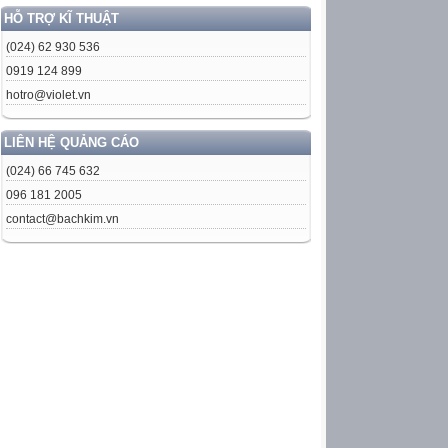
HỖ TRỢ KĨ THUẬT
(024) 62 930 536
0919 124 899
hotro@violet.vn
LIÊN HỆ QUẢNG CÁO
(024) 66 745 632
096 181 2005
contact@bachkim.vn