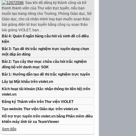
Sau khi đã đăng ký thành công và trở
thành thành viên của Thư viện trực tuyến, nếu bạn
muốn tạo trang riêng cho Trường, Phòng Giáo dục, Sở
Giáo dục, cho cá nhân mình hay bạn muốn soạn thảo
bài giảng điện tử trực tuyến bằng công cụ soạn thảo
bài giảng ViOLET, bạn...
Bài 4: Quản lí ngân hàng câu hỏi và sinh đề có điều
kiện
Bài 3: Tạo đề thi trắc nghiệm trực tuyến dạng chọn
một đáp án đúng
Bài 2: Tạo cây thư mục chứa câu hỏi trắc nghiệm
đồng bộ với danh mục SGK
Bài 1: Hướng dẫn tạo đề thi trắc nghiệm trực tuyến
Lấy lại Mật khẩu trên violet.vn
Kích hoạt tài khoản (Xác nhận thông tin liên hệ) trên
violet.vn
Đăng ký Thành viên trên Thư viện ViOLET
Tạo website Thư viện Giáo dục trên violet.vn
Hỗ trợ trực tuyến trên violet.vn bằng Phần mềm điều
khiển máy tính từ xa TeamViewer
Xem tiếp