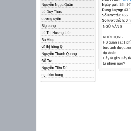
Nguyễn Ngọc Quân
Ngày gửi:
15h:16
Dung lượng:
43.
Lê Duy Thức
Số lượt tải:
466
dương uyên
Số lượt thích:
0 n
Big bang
NGỮ VĂN 8
Lê Thị Hương Liên
KHỞI ĐỘNG
Ba Hiep
HS quan sát 1 ph
võ thị hồng lý
bức ảnh được zo
dự đoán:
Nguyễn Thành Quang
Đây là gì?/ Đây l
Đỗ Tựe
tự nhiên nào?
Nguyễn Tiến Đô
KHỞI ĐỘNG
ngu kim hang
1
Đây là gì?/
Đây là hiện
tượng tự nhiên
nào?
KHỞI ĐỘNG
Núi lửa