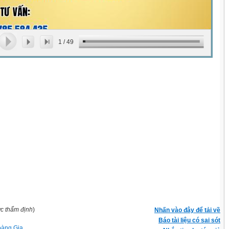
1
/
49
ợc thẩm định
)
Nhấn vào đây để tải về
Báo tài liệu có sai sót
àng Gia