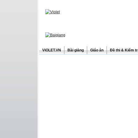
ViOLET.VN
Bài giảng
Giáo án
Đề thi & Kiểm t