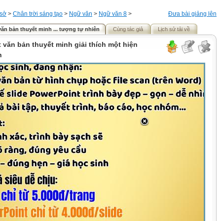
 sở
>
Chân trời sáng tạo
>
Ngữ văn
>
Ngữ văn 8
>
Đưa bài giảng lên
t văn bản thuyết minh ... tượng tự nhiên
Cùng tác giả
Lịch sử tải về
ết văn bản thuyết minh giải thích một hiện
n