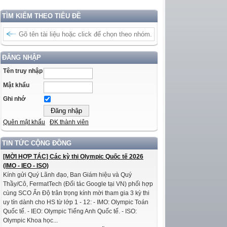
TÌM KIẾM THEO TIÊU ĐỀ
ĐĂNG NHẬP
Tên truy nhập
Mật khẩu
Ghi nhớ
Quên mật khẩu
ĐK thành viên
TIN TỨC CỘNG ĐỒNG
[MỜI HỢP TÁC] Các kỳ thi Olympic Quốc tế 2026
(IMO - IEO - ISO)
Kính gửi Quý Lãnh đạo, Ban Giám hiệu và Quý
Thầy/Cô, FermatTech (Đối tác Google tại VN) phối hợp
cùng SCO Ấn Độ trân trọng kính mời tham gia 3 kỳ thi
uy tín dành cho HS từ lớp 1 - 12: - IMO: Olympic Toán
Quốc tế. - IEO: Olympic Tiếng Anh Quốc tế. - ISO:
Olympic Khoa học...