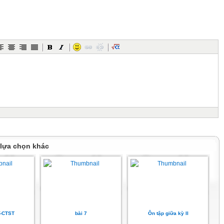
 lựa chọn khác
 THÔNG TIN
ết minh
V-CTST
bài 7
Ôn tập giữa kỳ II
ện tượng tự nhiên