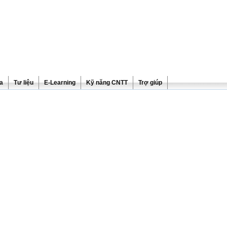
ra
Tư liệu
E-Learning
Kỹ năng CNTT
Trợ giúp