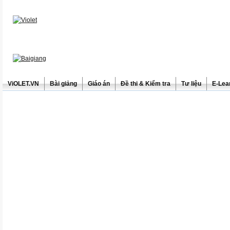
ViOLET.VN
Bài giảng
Giáo án
Đề thi & Kiểm tra
Tư liệu
E-Lea