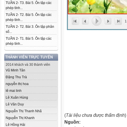
TUẦN 2- T3. Bài 5. Ôn tập các
phép tính...
TUẦN 2- T2. Bài 5. Ôn tập các
phép tính...
1
TUẦN 2- T2. Bài 3. Ôn tập phân
số...
TUẦN 2- T1. Bài 5. Ôn tập các
phép tính...
THÀNH VIÊN TRỰC TUYẾN
2014 khách và 30 thành viên
Vũ Minh Tân
Đặng Thu Trà
nguyễn thị hoa
lê mai linh
Lê Xuân Hùng
Lê Văn Duy
Nguyễn Thị Thanh Nhã
(
Tài liệu chưa được thẩm định
)
Nguyễn Thị Khanh
Nguồn:
Lê Hồng Hải