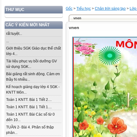
Gốc
>
Tiểu học
>
Chân trời sáng tạo
>
Lớp
THƯ MỤC
vnen
CÁC Ý KIẾN MỚI NHẤT
vnen
rất tuyệt...
...
Giới thiệu SGK Giáo dục thể chất
lớp 4...
Tài liệu phục vụ bồi dưỡng GV
sử dụng SGK...
Bài giảng rất sinh động. Cảm ơn
thầy N nhiều...
Kế hoạch giảng dạy lớp 4 SGK -
KNTT Môn...
Toán 1 KNTT. Bài 1 Tiết 2....
Toán 1 KNTT. Bài 1 Tiết 1....
Toán 1 KNTT. Bài Các số từ 0
đến 10...
TUẦN 2- Bài 4. Phân số thập
phân...