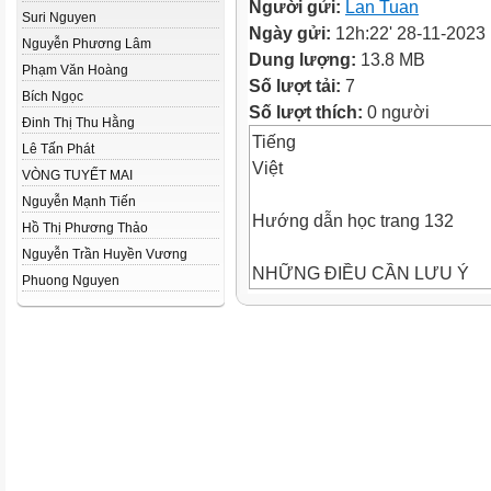
Người gửi:
Lan Tuan
Suri Nguyen
Ngày gửi:
12h:22' 28-11-2023
Nguyễn Phương Lâm
Dung lượng:
13.8 MB
Phạm Văn Hoàng
Số lượt tải:
7
Bích Ngọc
Số lượt thích:
0 người
Đinh Thị Thu Hằng
Tiếng
Lê Tấn Phát
Việt
VÒNG TUYẾT MAI
Nguyễn Mạnh Tiến
Hướng dẫn học trang 132
Hồ Thị Phương Thảo
Nguyễn Trần Huyền Vương
NHỮNG ĐIỀU CẦN LƯU Ý
Phuong Nguyen
Chuẩn bị sẵn sàng đồ dùng họ
Hướng dẫn học Tiếng Việt 5 q
Tập trung lắng nghe và làm th
yêu cầu của cô giáo.
Hoàn thành bài tập cô giao.
Chọn từ ngữ trong