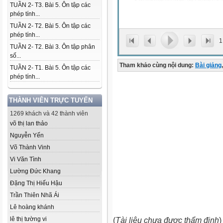
TUẦN 2- T3. Bài 5. Ôn tập các
phép tính...
TUẦN 2- T2. Bài 5. Ôn tập các
phép tính...
1
TUẦN 2- T2. Bài 3. Ôn tập phân
số...
Tham khảo cùng nội dung:
Bài giảng
,
TUẦN 2- T1. Bài 5. Ôn tập các
phép tính...
THÀNH VIÊN TRỰC TUYẾN
1269 khách và 42 thành viên
võ thị lan thảo
Nguyễn Yến
Võ Thành Vinh
Vi Văn Tình
Lường Đức Khang
Đặng Thị Hiếu Hậu
Trần Thiên Nhã Ái
Lê hoàng khánh
lê thị tường vi
(
Tài liệu chưa được thẩm định
)