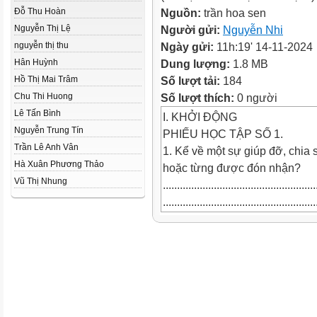
Đỗ Thu Hoàn
Nguồn:
trần hoa sen
Nguyễn Thị Lệ
Người gửi:
Nguyễn Nhi
nguyễn thị thu
Ngày gửi:
11h:19' 14-11-2024
Hân Huỳnh
Dung lượng:
1.8 MB
Hồ Thị Mai Trâm
Số lượt tải:
184
Chu Thi Huong
Số lượt thích:
0 người
Lê Tấn Bình
I. KHỞI ĐỘNG
Nguyễn Trung Tín
PHIẾU HỌC TẬP SỐ 1.
Trần Lê Anh Vân
1. Kể về một sự giúp đỡ, chia
Hà Xuân Phương Thảo
hoặc từng được đón nhận?
Vũ Thị Nhung
......................................................
......................................................
......................................................
2. Đọc nhan đề “Gió lạnh đầu
kể câu chuyện gì?
......................................................
......................................................
......................................................