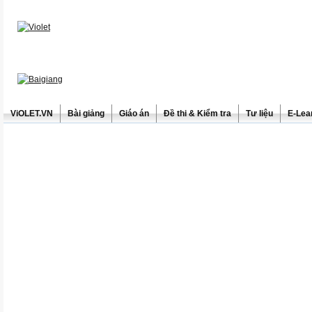
ViOLET.VN
Bài giảng
Giáo án
Đề thi & Kiểm tra
Tư liệu
E-Lea