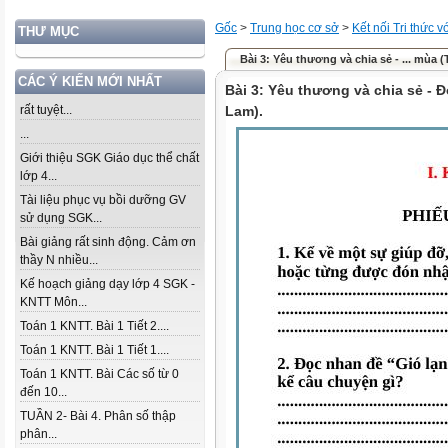
Gốc
>
Trung học cơ sở
>
Kết nối Tri thức 
THƯ MỤC
Bài 3: Yêu thương và chia sẻ - ... mùa 
CÁC Ý KIẾN MỚI NHẤT
Bài 3: Yêu thương và chia sẻ - 
rất tuyệt...
Lam).
...
Giới thiệu SGK Giáo dục thể chất
lớp 4...
Tài liệu phục vụ bồi dưỡng GV
sử dụng SGK...
Bài giảng rất sinh động. Cảm ơn
thầy N nhiều...
Kế hoạch giảng dạy lớp 4 SGK -
KNTT Môn...
Toán 1 KNTT. Bài 1 Tiết 2....
Toán 1 KNTT. Bài 1 Tiết 1....
Toán 1 KNTT. Bài Các số từ 0
đến 10...
TUẦN 2- Bài 4. Phân số thập
phân...