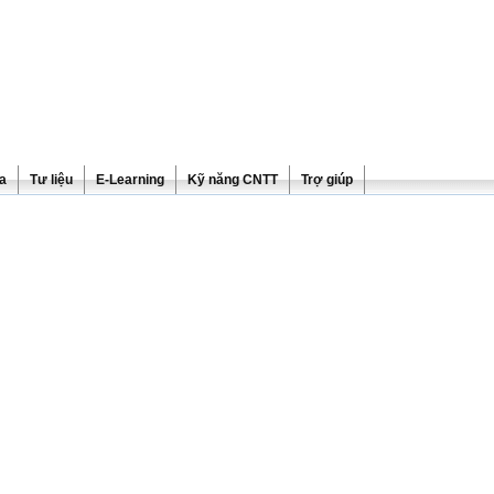
ra
Tư liệu
E-Learning
Kỹ năng CNTT
Trợ giúp