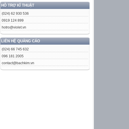
HỖ TRỢ KĨ THUẬT
(024) 62 930 536
0919 124 899
hotro@violet.vn
LIÊN HỆ QUẢNG CÁO
(024) 66 745 632
096 181 2005
contact@bachkim.vn