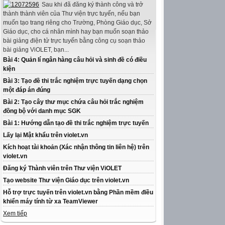
Sau khi đã đăng ký thành công và trở
thành thành viên của Thư viện trực tuyến, nếu bạn
muốn tạo trang riêng cho Trường, Phòng Giáo dục, Sở
Giáo dục, cho cá nhân mình hay bạn muốn soạn thảo
bài giảng điện tử trực tuyến bằng công cụ soạn thảo
bài giảng ViOLET, bạn...
Bài 4: Quản lí ngân hàng câu hỏi và sinh đề có điều
kiện
Bài 3: Tạo đề thi trắc nghiệm trực tuyến dạng chọn
một đáp án đúng
Bài 2: Tạo cây thư mục chứa câu hỏi trắc nghiệm
đồng bộ với danh mục SGK
Bài 1: Hướng dẫn tạo đề thi trắc nghiệm trực tuyến
Lấy lại Mật khẩu trên violet.vn
Kích hoạt tài khoản (Xác nhận thông tin liên hệ) trên
violet.vn
Đăng ký Thành viên trên Thư viện ViOLET
Tạo website Thư viện Giáo dục trên violet.vn
Hỗ trợ trực tuyến trên violet.vn bằng Phần mềm điều
khiển máy tính từ xa TeamViewer
Xem tiếp