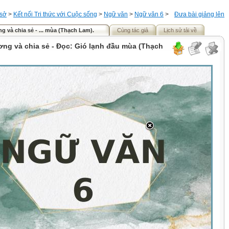
 sở
>
Kết nối Tri thức với Cuộc sống
>
Ngữ văn
>
Ngữ văn 6
>
Đưa bài giảng lên
g và chia sẻ - ... mùa (Thạch Lam).
Cùng tác giả
Lịch sử tải về
ơng và chia sẻ - Đọc: Gió lạnh đầu mùa (Thạch