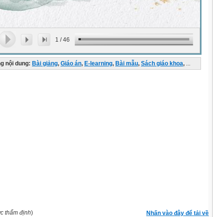
1
/
46
g nội dung:
Bài giảng
,
Giáo án
,
E-learning
,
Bài mẫu
,
Sách giáo khoa
,
...
ợc thẩm định
)
Nhấn vào đây để tải về