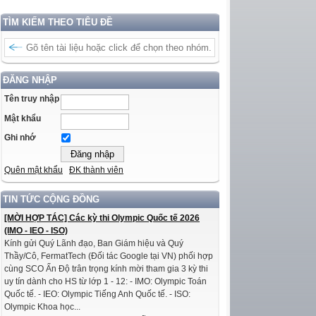
TÌM KIẾM THEO TIÊU ĐỀ
ĐĂNG NHẬP
Tên truy nhập
Mật khẩu
Ghi nhớ
Quên mật khẩu
ĐK thành viên
TIN TỨC CỘNG ĐỒNG
[MỜI HỢP TÁC] Các kỳ thi Olympic Quốc tế 2026
(IMO - IEO - ISO)
Kính gửi Quý Lãnh đạo, Ban Giám hiệu và Quý
Thầy/Cô, FermatTech (Đối tác Google tại VN) phối hợp
cùng SCO Ấn Độ trân trọng kính mời tham gia 3 kỳ thi
uy tín dành cho HS từ lớp 1 - 12: - IMO: Olympic Toán
Quốc tế. - IEO: Olympic Tiếng Anh Quốc tế. - ISO:
Olympic Khoa học...