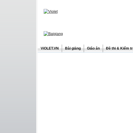
ViOLET.VN
Bài giảng
Giáo án
Đề thi & Kiểm t