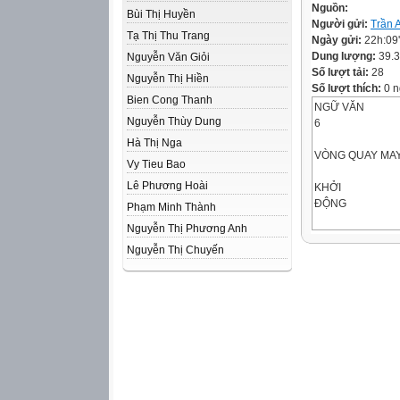
Nguồn:
Bùi Thị Huyền
Người gửi:
Trần 
Tạ Thị Thu Trang
Ngày gửi:
22h:09
Dung lượng:
39.
Nguyễn Văn Giỏi
Số lượt tải:
28
Nguyễn Thị Hiền
Số lượt thích:
0 n
Bien Cong Thanh
NGỮ VĂN
Nguyễn Thùy Dung
6
Hà Thị Nga
VÒNG QUAY MA
Vy Tieu Bao
Lê Phương Hoài
KHỞI
ĐỘNG
Phạm Minh Thành
Nguyễn Thị Phương Anh
+ GV chuẩn bị 5 ô
Nguyễn Thị Chuyến
câu hỏi trắc nghi
vòng quay có phầ
thưởng).
+ HS lần lượt qua
ứng.
+ Nếu HS trả lời 
nào xung phong.
2