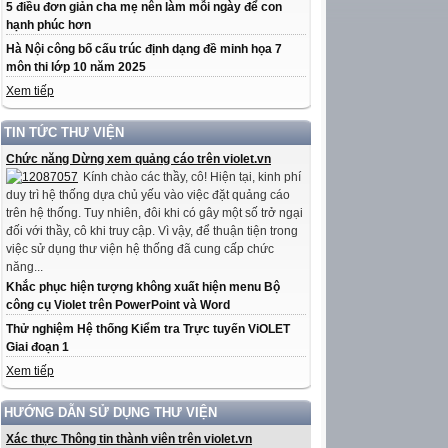
5 điều đơn giản cha mẹ nên làm mỗi ngày để con
hạnh phúc hơn
Hà Nội công bố cấu trúc định dạng đề minh họa 7
môn thi lớp 10 năm 2025
Xem tiếp
TIN TỨC THƯ VIỆN
Chức năng Dừng xem quảng cáo trên violet.vn
Kính chào các thầy, cô! Hiện tại, kinh phí
duy trì hệ thống dựa chủ yếu vào việc đặt quảng cáo
trên hệ thống. Tuy nhiên, đôi khi có gây một số trở ngại
đối với thầy, cô khi truy cập. Vì vậy, để thuận tiện trong
việc sử dụng thư viện hệ thống đã cung cấp chức
năng...
Khắc phục hiện tượng không xuất hiện menu Bộ
công cụ Violet trên PowerPoint và Word
Thử nghiệm Hệ thống Kiểm tra Trực tuyến ViOLET
Giai đoạn 1
Xem tiếp
HƯỚNG DẪN SỬ DỤNG THƯ VIỆN
Xác thực Thông tin thành viên trên violet.vn