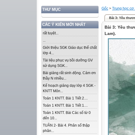
Gốc
>
Trung học cơ
THƯ MỤC
Bài 3: Yêu thươn
CÁC Ý KIẾN MỚI NHẤT
Bài 3: Yêu thư
rất tuyệt...
Lam).
...
Giới thiệu SGK Giáo dục thể chất
lớp 4...
Tài liệu phục vụ bồi dưỡng GV
sử dụng SGK...
Bài giảng rất sinh động. Cảm ơn
thầy N nhiều...
Kế hoạch giảng dạy lớp 4 SGK -
KNTT Môn...
Toán 1 KNTT. Bài 1 Tiết 2....
Toán 1 KNTT. Bài 1 Tiết 1....
Toán 1 KNTT. Bài Các số từ 0
đến 10...
TUẦN 2- Bài 4. Phân số thập
phân...