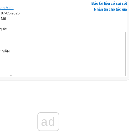
Báo tài liệu có sai sót
Anh Minh
Nhắn tin cho tác giả
' 07-05-2026
3 MB
gười
Y MẮN
 số (mỗi ô số tương ứng với một
ệm) và 1 vòng quay kỳ diệu (trên
n quà nếu HS trả lời đúng sẽ được
y số, sau đó trả lời câu hỏi tương
sai nhường quyền trả lời cho bạn HS
ad