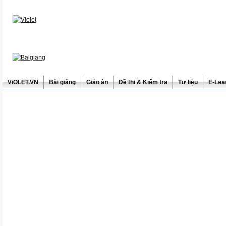
ViOLET.VN
Bài giảng
Giáo án
Đề thi & Kiểm tra
Tư liệu
E-Lea