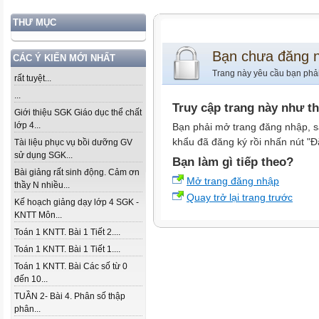
THƯ MỤC
Bạn chưa đăng 
CÁC Ý KIẾN MỚI NHẤT
Trang này yêu cầu bạn phả
rất tuyệt...
...
Truy cập trang này như t
Giới thiệu SGK Giáo dục thể chất
lớp 4...
Bạn phải mở trang đăng nhập, s
khẩu đã đăng ký rồi nhấn nút "Đ
Tài liệu phục vụ bồi dưỡng GV
sử dụng SGK...
Bạn làm gì tiếp theo?
Bài giảng rất sinh động. Cảm ơn
Mở trang đăng nhập
thầy N nhiều...
Quay trở lại trang trước
Kế hoạch giảng dạy lớp 4 SGK -
KNTT Môn...
Toán 1 KNTT. Bài 1 Tiết 2....
Toán 1 KNTT. Bài 1 Tiết 1....
Toán 1 KNTT. Bài Các số từ 0
đến 10...
TUẦN 2- Bài 4. Phân số thập
phân...