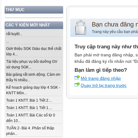
THƯ MỤC
Bạn chưa đăng 
CÁC Ý KIẾN MỚI NHẤT
Trang này yêu cầu bạn phả
rất tuyệt...
...
Truy cập trang này như t
Giới thiệu SGK Giáo dục thể chất
lớp 4...
Bạn phải mở trang đăng nhập, s
khẩu đã đăng ký rồi nhấn nút "Đ
Tài liệu phục vụ bồi dưỡng GV
sử dụng SGK...
Bạn làm gì tiếp theo?
Bài giảng rất sinh động. Cảm ơn
Mở trang đăng nhập
thầy N nhiều...
Quay trở lại trang trước
Kế hoạch giảng dạy lớp 4 SGK -
KNTT Môn...
Toán 1 KNTT. Bài 1 Tiết 2....
Toán 1 KNTT. Bài 1 Tiết 1....
Toán 1 KNTT. Bài Các số từ 0
đến 10...
TUẦN 2- Bài 4. Phân số thập
phân...