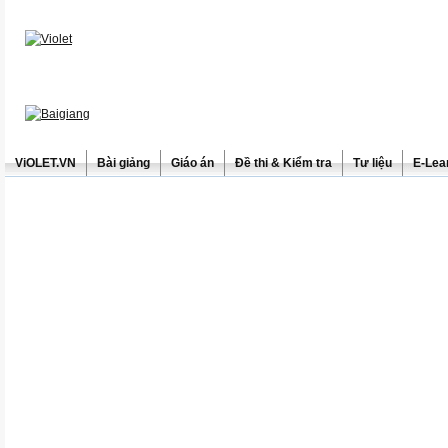
ViOLET.VN
Bài giảng
Giáo án
Đề thi & Kiểm tra
Tư liệu
E-Lea