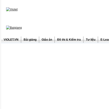
ViOLET.VN
Bài giảng
Giáo án
Đề thi & Kiểm tra
Tư liệu
E-Lea