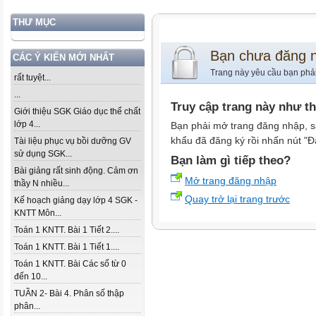
THƯ MỤC
Bạn chưa đăng 
CÁC Ý KIẾN MỚI NHẤT
Trang này yêu cầu bạn phả
rất tuyệt...
...
Truy cập trang này như t
Giới thiệu SGK Giáo dục thể chất
lớp 4...
Bạn phải mở trang đăng nhập, s
khẩu đã đăng ký rồi nhấn nút "Đ
Tài liệu phục vụ bồi dưỡng GV
sử dụng SGK...
Bạn làm gì tiếp theo?
Bài giảng rất sinh động. Cảm ơn
Mở trang đăng nhập
thầy N nhiều...
Quay trở lại trang trước
Kế hoạch giảng dạy lớp 4 SGK -
KNTT Môn...
Toán 1 KNTT. Bài 1 Tiết 2....
Toán 1 KNTT. Bài 1 Tiết 1....
Toán 1 KNTT. Bài Các số từ 0
đến 10...
TUẦN 2- Bài 4. Phân số thập
phân...