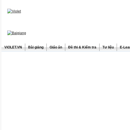
ViOLET.VN
Bài giảng
Giáo án
Đề thi & Kiểm tra
Tư liệu
E-Lea