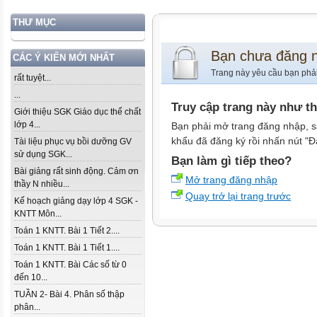
THƯ MỤC
Bạn chưa đăng 
CÁC Ý KIẾN MỚI NHẤT
Trang này yêu cầu bạn phả
rất tuyệt...
...
Truy cập trang này như t
Giới thiệu SGK Giáo dục thể chất
lớp 4...
Bạn phải mở trang đăng nhập, s
khẩu đã đăng ký rồi nhấn nút "Đ
Tài liệu phục vụ bồi dưỡng GV
sử dụng SGK...
Bạn làm gì tiếp theo?
Bài giảng rất sinh động. Cảm ơn
Mở trang đăng nhập
thầy N nhiều...
Quay trở lại trang trước
Kế hoạch giảng dạy lớp 4 SGK -
KNTT Môn...
Toán 1 KNTT. Bài 1 Tiết 2....
Toán 1 KNTT. Bài 1 Tiết 1....
Toán 1 KNTT. Bài Các số từ 0
đến 10...
TUẦN 2- Bài 4. Phân số thập
phân...