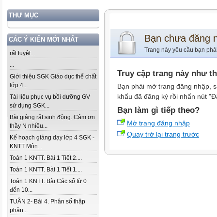
THƯ MỤC
Bạn chưa đăng 
CÁC Ý KIẾN MỚI NHẤT
Trang này yêu cầu bạn phả
rất tuyệt...
...
Truy cập trang này như t
Giới thiệu SGK Giáo dục thể chất
lớp 4...
Bạn phải mở trang đăng nhập, s
khẩu đã đăng ký rồi nhấn nút "Đ
Tài liệu phục vụ bồi dưỡng GV
sử dụng SGK...
Bạn làm gì tiếp theo?
Bài giảng rất sinh động. Cảm ơn
Mở trang đăng nhập
thầy N nhiều...
Quay trở lại trang trước
Kế hoạch giảng dạy lớp 4 SGK -
KNTT Môn...
Toán 1 KNTT. Bài 1 Tiết 2....
Toán 1 KNTT. Bài 1 Tiết 1....
Toán 1 KNTT. Bài Các số từ 0
đến 10...
TUẦN 2- Bài 4. Phân số thập
phân...