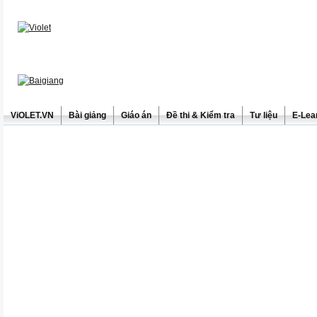
ViOLET.VN
Bài giảng
Giáo án
Đề thi & Kiểm tra
Tư liệu
E-Lea