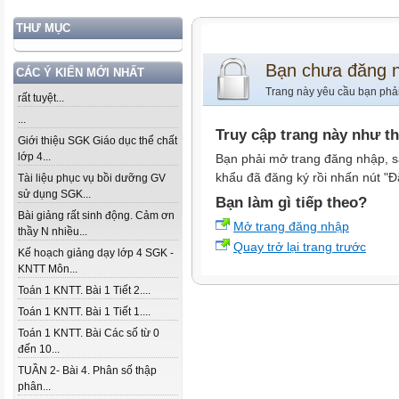
THƯ MỤC
Bạn chưa đăng 
CÁC Ý KIẾN MỚI NHẤT
Trang này yêu cầu bạn phả
rất tuyệt...
...
Truy cập trang này như t
Giới thiệu SGK Giáo dục thể chất
lớp 4...
Bạn phải mở trang đăng nhập, s
khẩu đã đăng ký rồi nhấn nút "Đ
Tài liệu phục vụ bồi dưỡng GV
sử dụng SGK...
Bạn làm gì tiếp theo?
Bài giảng rất sinh động. Cảm ơn
Mở trang đăng nhập
thầy N nhiều...
Quay trở lại trang trước
Kế hoạch giảng dạy lớp 4 SGK -
KNTT Môn...
Toán 1 KNTT. Bài 1 Tiết 2....
Toán 1 KNTT. Bài 1 Tiết 1....
Toán 1 KNTT. Bài Các số từ 0
đến 10...
TUẦN 2- Bài 4. Phân số thập
phân...