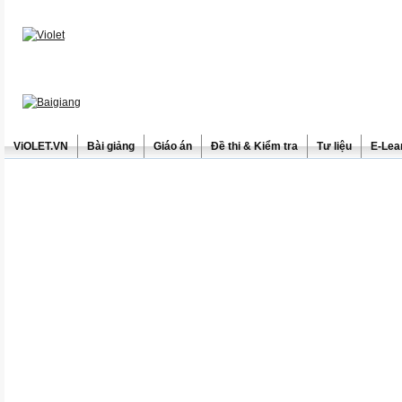
ViOLET.VN
Bài giảng
Giáo án
Đề thi & Kiểm tra
Tư liệu
E-Lea