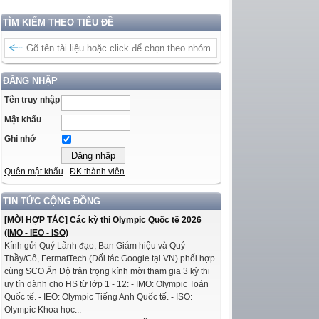
TÌM KIẾM THEO TIÊU ĐỀ
ĐĂNG NHẬP
Tên truy nhập
Mật khẩu
Ghi nhớ
Quên mật khẩu
ĐK thành viên
TIN TỨC CỘNG ĐỒNG
[MỜI HỢP TÁC] Các kỳ thi Olympic Quốc tế 2026
(IMO - IEO - ISO)
Kính gửi Quý Lãnh đạo, Ban Giám hiệu và Quý
Thầy/Cô, FermatTech (Đối tác Google tại VN) phối hợp
cùng SCO Ấn Độ trân trọng kính mời tham gia 3 kỳ thi
uy tín dành cho HS từ lớp 1 - 12: - IMO: Olympic Toán
Quốc tế. - IEO: Olympic Tiếng Anh Quốc tế. - ISO:
Olympic Khoa học...