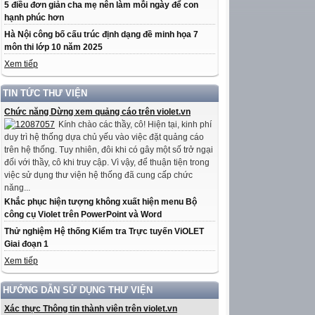
5 điều đơn giản cha mẹ nên làm mỗi ngày để con
hạnh phúc hơn
Hà Nội công bố cấu trúc định dạng đề minh họa 7
môn thi lớp 10 năm 2025
Xem tiếp
TIN TỨC THƯ VIỆN
Chức năng Dừng xem quảng cáo trên violet.vn
Kính chào các thầy, cô! Hiện tại, kinh phí
duy trì hệ thống dựa chủ yếu vào việc đặt quảng cáo
trên hệ thống. Tuy nhiên, đôi khi có gây một số trở ngại
đối với thầy, cô khi truy cập. Vì vậy, để thuận tiện trong
việc sử dụng thư viện hệ thống đã cung cấp chức
năng...
Khắc phục hiện tượng không xuất hiện menu Bộ
công cụ Violet trên PowerPoint và Word
Thử nghiệm Hệ thống Kiểm tra Trực tuyến ViOLET
Giai đoạn 1
Xem tiếp
HƯỚNG DẪN SỬ DỤNG THƯ VIỆN
Xác thực Thông tin thành viên trên violet.vn