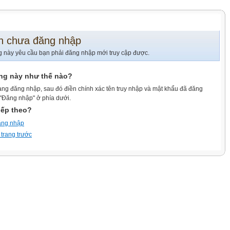
n chưa đăng nhập
g này yêu cầu bạn phải đăng nhập mới truy cập được.
ang này như thế nào?
ang đăng nhập, sau đó điền chính xác tên truy nhập và mật khẩu đã đăng
 "Đăng nhập" ở phía dưới.
iếp theo?
ăng nhập
 trang trước