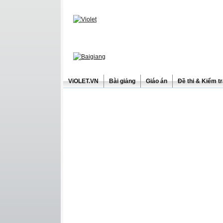
ViOLET.VN
Bài giảng
Giáo án
Đề thi & Kiểm t