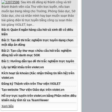
Sau khi đã đăng ký thành công và trở
thành thành viên của Thư viện trực tuyến, nếu bạn
muốn tạo trang riêng cho Trường, Phòng Giáo dục, Sở
Giáo dục, cho cá nhân mình hay bạn muốn soạn thảo
bài giảng điện tử trực tuyến bằng công cụ soạn thảo
bài giảng ViOLET, bạn...
Bài 4: Quản lí ngân hàng câu hỏi và sinh đề có điều
kiện
Bài 3: Tạo đề thi trắc nghiệm trực tuyến dạng chọn
một đáp án đúng
Bài 2: Tạo cây thư mục chứa câu hỏi trắc nghiệm
đồng bộ với danh mục SGK
Bài 1: Hướng dẫn tạo đề thi trắc nghiệm trực tuyến
Lấy lại Mật khẩu trên violet.vn
Kích hoạt tài khoản (Xác nhận thông tin liên hệ) trên
violet.vn
Đăng ký Thành viên trên Thư viện ViOLET
Tạo website Thư viện Giáo dục trên violet.vn
Hỗ trợ trực tuyến trên violet.vn bằng Phần mềm điều
khiển máy tính từ xa TeamViewer
Xem tiếp