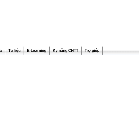
ra
Tư liệu
E-Learning
Kỹ năng CNTT
Trợ giúp