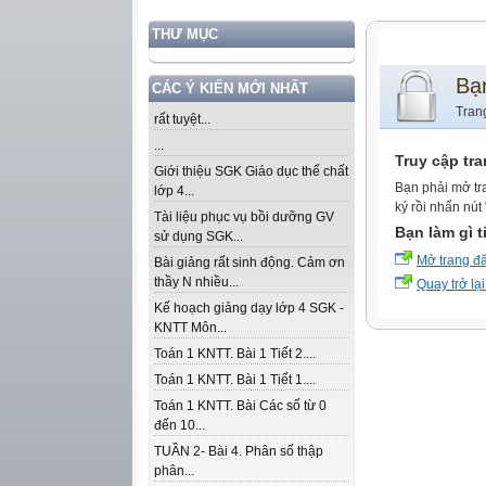
THƯ MỤC
Bạ
CÁC Ý KIẾN MỚI NHẤT
Tran
rất tuyệt...
...
Truy cập tr
Giới thiệu SGK Giáo dục thể chất
Bạn phải mở tr
lớp 4...
ký rồi nhấn nút
Tài liệu phục vụ bồi dưỡng GV
Bạn làm gì t
sử dụng SGK...
Mở trang đ
Bài giảng rất sinh động. Cảm ơn
thầy N nhiều...
Quay trở lại
Kế hoạch giảng dạy lớp 4 SGK -
KNTT Môn...
Toán 1 KNTT. Bài 1 Tiết 2....
Toán 1 KNTT. Bài 1 Tiết 1....
Toán 1 KNTT. Bài Các số từ 0
đến 10...
TUẦN 2- Bài 4. Phân số thập
phân...