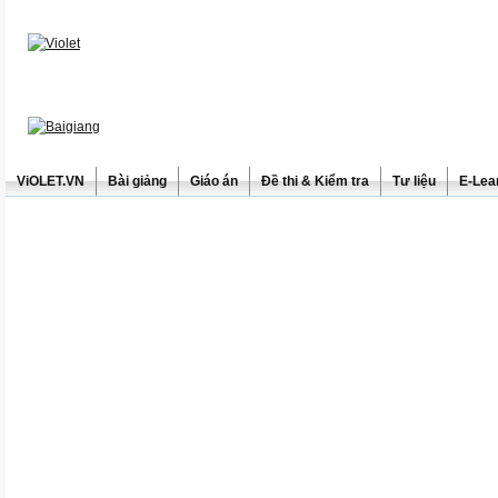
ViOLET.VN
Bài giảng
Giáo án
Đề thi & Kiểm tra
Tư liệu
E-Lea