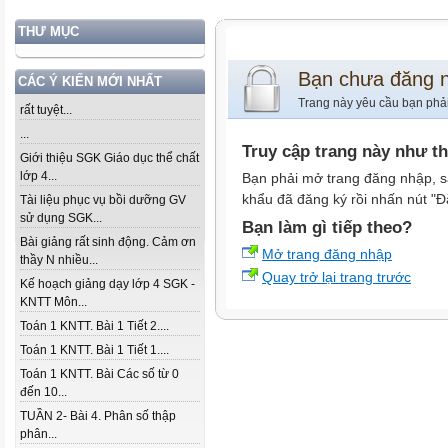
THƯ MỤC
Bạn chưa đăng 
CÁC Ý KIẾN MỚI NHẤT
Trang này yêu cầu bạn phả
rất tuyệt...
...
Truy cập trang này như t
Giới thiệu SGK Giáo dục thể chất
lớp 4...
Bạn phải mở trang đăng nhập, s
khẩu đã đăng ký rồi nhấn nút "Đ
Tài liệu phục vụ bồi dưỡng GV
sử dụng SGK...
Bạn làm gì tiếp theo?
Bài giảng rất sinh động. Cảm ơn
Mở trang đăng nhập
thầy N nhiều...
Quay trở lại trang trước
Kế hoạch giảng dạy lớp 4 SGK -
KNTT Môn...
Toán 1 KNTT. Bài 1 Tiết 2....
Toán 1 KNTT. Bài 1 Tiết 1....
Toán 1 KNTT. Bài Các số từ 0
đến 10...
TUẦN 2- Bài 4. Phân số thập
phân...