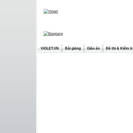
ViOLET.VN
Bài giảng
Giáo án
Đề thi & Kiểm t