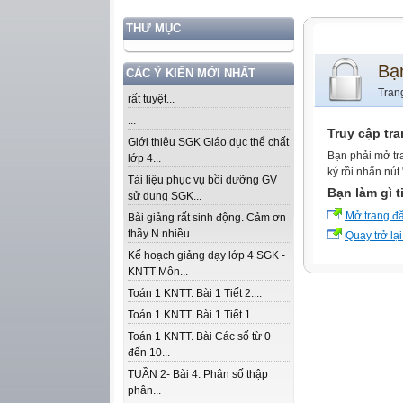
THƯ MỤC
Bạ
CÁC Ý KIẾN MỚI NHẤT
Tran
rất tuyệt...
...
Truy cập tr
Giới thiệu SGK Giáo dục thể chất
Bạn phải mở tr
lớp 4...
ký rồi nhấn nút
Tài liệu phục vụ bồi dưỡng GV
Bạn làm gì t
sử dụng SGK...
Mở trang đ
Bài giảng rất sinh động. Cảm ơn
thầy N nhiều...
Quay trở lại
Kế hoạch giảng dạy lớp 4 SGK -
KNTT Môn...
Toán 1 KNTT. Bài 1 Tiết 2....
Toán 1 KNTT. Bài 1 Tiết 1....
Toán 1 KNTT. Bài Các số từ 0
đến 10...
TUẦN 2- Bài 4. Phân số thập
phân...