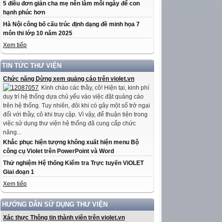
5 điều đơn giản cha mẹ nên làm mỗi ngày để con
hạnh phúc hơn
Hà Nội công bố cấu trúc định dạng đề minh họa 7
môn thi lớp 10 năm 2025
Xem tiếp
TIN TỨC THƯ VIỆN
Chức năng Dừng xem quảng cáo trên violet.vn
Kính chào các thầy, cô! Hiện tại, kinh phí
duy trì hệ thống dựa chủ yếu vào việc đặt quảng cáo
trên hệ thống. Tuy nhiên, đôi khi có gây một số trở ngại
đối với thầy, cô khi truy cập. Vì vậy, để thuận tiện trong
việc sử dụng thư viện hệ thống đã cung cấp chức
năng...
Khắc phục hiện tượng không xuất hiện menu Bộ
công cụ Violet trên PowerPoint và Word
Thử nghiệm Hệ thống Kiểm tra Trực tuyến ViOLET
Giai đoạn 1
Xem tiếp
HƯỚNG DẪN SỬ DỤNG THƯ VIỆN
Xác thực Thông tin thành viên trên violet.vn