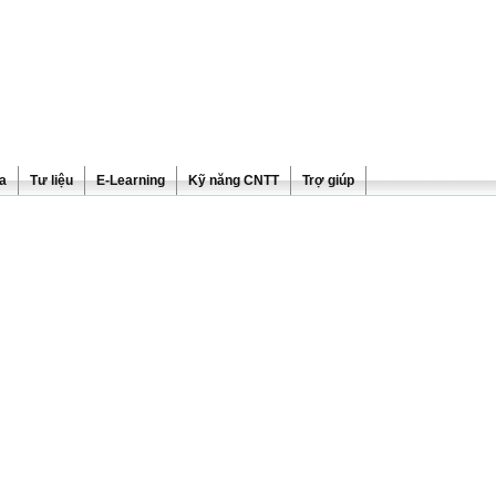
ra
Tư liệu
E-Learning
Kỹ năng CNTT
Trợ giúp