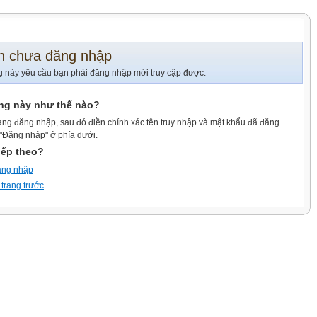
n chưa đăng nhập
g này yêu cầu bạn phải đăng nhập mới truy cập được.
ang này như thế nào?
ang đăng nhập, sau đó điền chính xác tên truy nhập và mật khẩu đã đăng
 "Đăng nhập" ở phía dưới.
iếp theo?
ăng nhập
 trang trước