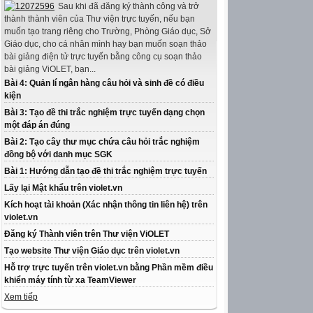
Sau khi đã đăng ký thành công và trở
thành thành viên của Thư viện trực tuyến, nếu bạn
muốn tạo trang riêng cho Trường, Phòng Giáo dục, Sở
Giáo dục, cho cá nhân mình hay bạn muốn soạn thảo
bài giảng điện tử trực tuyến bằng công cụ soạn thảo
bài giảng ViOLET, bạn...
Bài 4: Quản lí ngân hàng câu hỏi và sinh đề có điều
kiện
Bài 3: Tạo đề thi trắc nghiệm trực tuyến dạng chọn
một đáp án đúng
Bài 2: Tạo cây thư mục chứa câu hỏi trắc nghiệm
đồng bộ với danh mục SGK
Bài 1: Hướng dẫn tạo đề thi trắc nghiệm trực tuyến
Lấy lại Mật khẩu trên violet.vn
Kích hoạt tài khoản (Xác nhận thông tin liên hệ) trên
violet.vn
Đăng ký Thành viên trên Thư viện ViOLET
Tạo website Thư viện Giáo dục trên violet.vn
Hỗ trợ trực tuyến trên violet.vn bằng Phần mềm điều
khiển máy tính từ xa TeamViewer
Xem tiếp