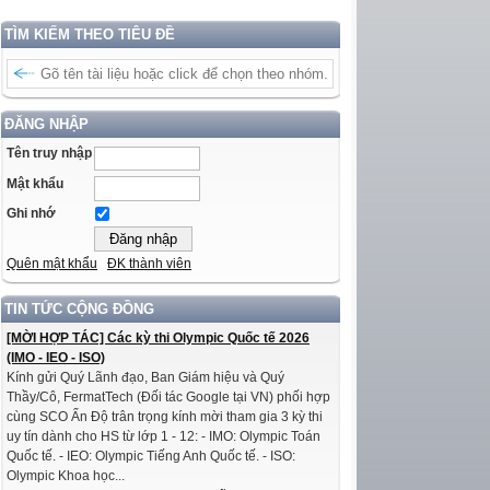
TÌM KIẾM THEO TIÊU ĐỀ
ĐĂNG NHẬP
Tên truy nhập
Mật khẩu
Ghi nhớ
Quên mật khẩu
ĐK thành viên
TIN TỨC CỘNG ĐỒNG
[MỜI HỢP TÁC] Các kỳ thi Olympic Quốc tế 2026
(IMO - IEO - ISO)
Kính gửi Quý Lãnh đạo, Ban Giám hiệu và Quý
Thầy/Cô, FermatTech (Đối tác Google tại VN) phối hợp
cùng SCO Ấn Độ trân trọng kính mời tham gia 3 kỳ thi
uy tín dành cho HS từ lớp 1 - 12: - IMO: Olympic Toán
Quốc tế. - IEO: Olympic Tiếng Anh Quốc tế. - ISO:
Olympic Khoa học...