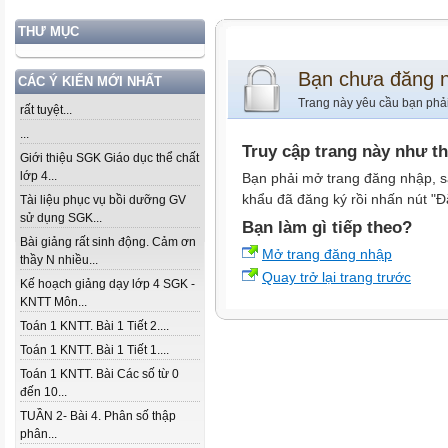
THƯ MỤC
Bạn chưa đăng 
CÁC Ý KIẾN MỚI NHẤT
Trang này yêu cầu bạn phả
rất tuyệt...
...
Truy cập trang này như t
Giới thiệu SGK Giáo dục thể chất
lớp 4...
Bạn phải mở trang đăng nhập, s
khẩu đã đăng ký rồi nhấn nút "Đ
Tài liệu phục vụ bồi dưỡng GV
sử dụng SGK...
Bạn làm gì tiếp theo?
Bài giảng rất sinh động. Cảm ơn
Mở trang đăng nhập
thầy N nhiều...
Quay trở lại trang trước
Kế hoạch giảng dạy lớp 4 SGK -
KNTT Môn...
Toán 1 KNTT. Bài 1 Tiết 2....
Toán 1 KNTT. Bài 1 Tiết 1....
Toán 1 KNTT. Bài Các số từ 0
đến 10...
TUẦN 2- Bài 4. Phân số thập
phân...