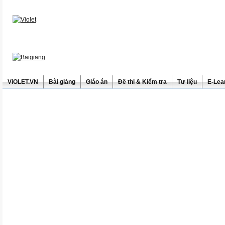
ViOLET.VN
Bài giảng
Giáo án
Đề thi & Kiểm tra
Tư liệu
E-Lea