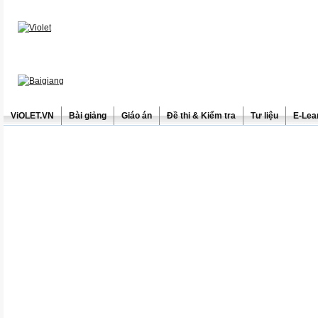
ViOLET.VN
Bài giảng
Giáo án
Đề thi & Kiểm tra
Tư liệu
E-Lea