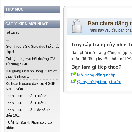
THƯ MỤC
Bạn chưa đăng 
CÁC Ý KIẾN MỚI NHẤT
Trang này yêu cầu bạn phả
rất tuyệt...
...
Truy cập trang này như t
Giới thiệu SGK Giáo dục thể chất
lớp 4...
Bạn phải mở trang đăng nhập, s
khẩu đã đăng ký rồi nhấn nút "Đ
Tài liệu phục vụ bồi dưỡng GV
sử dụng SGK...
Bạn làm gì tiếp theo?
Bài giảng rất sinh động. Cảm ơn
Mở trang đăng nhập
thầy N nhiều...
Quay trở lại trang trước
Kế hoạch giảng dạy lớp 4 SGK -
KNTT Môn...
Toán 1 KNTT. Bài 1 Tiết 2....
Toán 1 KNTT. Bài 1 Tiết 1....
Toán 1 KNTT. Bài Các số từ 0
đến 10...
TUẦN 2- Bài 4. Phân số thập
phân...