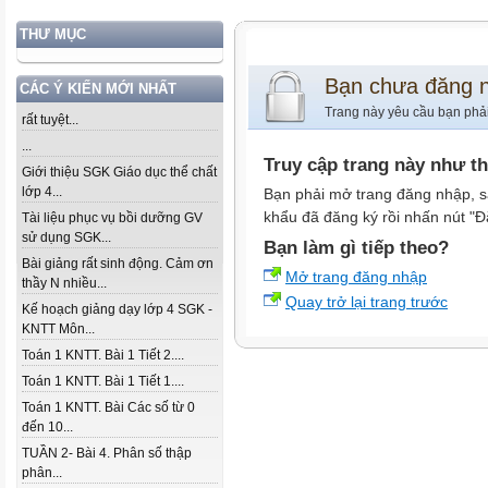
THƯ MỤC
Bạn chưa đăng 
CÁC Ý KIẾN MỚI NHẤT
Trang này yêu cầu bạn phả
rất tuyệt...
...
Truy cập trang này như t
Giới thiệu SGK Giáo dục thể chất
lớp 4...
Bạn phải mở trang đăng nhập, s
khẩu đã đăng ký rồi nhấn nút "Đ
Tài liệu phục vụ bồi dưỡng GV
sử dụng SGK...
Bạn làm gì tiếp theo?
Bài giảng rất sinh động. Cảm ơn
Mở trang đăng nhập
thầy N nhiều...
Quay trở lại trang trước
Kế hoạch giảng dạy lớp 4 SGK -
KNTT Môn...
Toán 1 KNTT. Bài 1 Tiết 2....
Toán 1 KNTT. Bài 1 Tiết 1....
Toán 1 KNTT. Bài Các số từ 0
đến 10...
TUẦN 2- Bài 4. Phân số thập
phân...