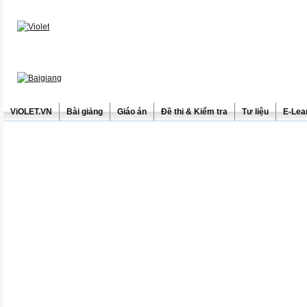
ViOLET.VN
Bài giảng
Giáo án
Đề thi & Kiểm tra
Tư liệu
E-Lea