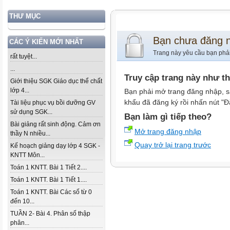
THƯ MỤC
Bạn chưa đăng 
CÁC Ý KIẾN MỚI NHẤT
Trang này yêu cầu bạn phả
rất tuyệt...
...
Truy cập trang này như t
Giới thiệu SGK Giáo dục thể chất
lớp 4...
Bạn phải mở trang đăng nhập, s
khẩu đã đăng ký rồi nhấn nút "Đ
Tài liệu phục vụ bồi dưỡng GV
sử dụng SGK...
Bạn làm gì tiếp theo?
Bài giảng rất sinh động. Cảm ơn
Mở trang đăng nhập
thầy N nhiều...
Quay trở lại trang trước
Kế hoạch giảng dạy lớp 4 SGK -
KNTT Môn...
Toán 1 KNTT. Bài 1 Tiết 2....
Toán 1 KNTT. Bài 1 Tiết 1....
Toán 1 KNTT. Bài Các số từ 0
đến 10...
TUẦN 2- Bài 4. Phân số thập
phân...