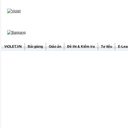
ViOLET.VN
Bài giảng
Giáo án
Đề thi & Kiểm tra
Tư liệu
E-Lea