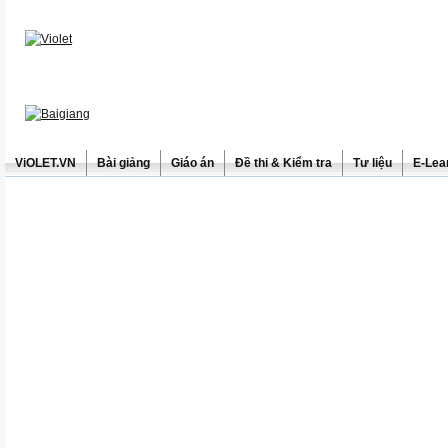
ViOLET.VN
Bài giảng
Giáo án
Đề thi & Kiểm tra
Tư liệu
E-Lea