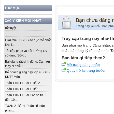
THƯ MỤC
Bạn chưa đăng 
CÁC Ý KIẾN MỚI NHẤT
Trang này yêu cầu bạn phả
rất tuyệt...
...
Truy cập trang này như t
Giới thiệu SGK Giáo dục thể chất
lớp 4...
Bạn phải mở trang đăng nhập, s
khẩu đã đăng ký rồi nhấn nút "Đ
Tài liệu phục vụ bồi dưỡng GV
sử dụng SGK...
Bạn làm gì tiếp theo?
Bài giảng rất sinh động. Cảm ơn
Mở trang đăng nhập
thầy N nhiều...
Quay trở lại trang trước
Kế hoạch giảng dạy lớp 4 SGK -
KNTT Môn...
Toán 1 KNTT. Bài 1 Tiết 2....
Toán 1 KNTT. Bài 1 Tiết 1....
Toán 1 KNTT. Bài Các số từ 0
đến 10...
TUẦN 2- Bài 4. Phân số thập
phân...