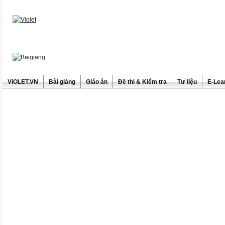
ViOLET.VN
Bài giảng
Giáo án
Đề thi & Kiểm tra
Tư liệu
E-Lea