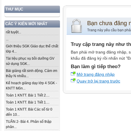
THƯ MỤC
Bạn chưa đăng 
CÁC Ý KIẾN MỚI NHẤT
Trang này yêu cầu bạn phả
rất tuyệt...
...
Truy cập trang này như t
Giới thiệu SGK Giáo dục thể chất
lớp 4...
Bạn phải mở trang đăng nhập, s
khẩu đã đăng ký rồi nhấn nút "Đ
Tài liệu phục vụ bồi dưỡng GV
sử dụng SGK...
Bạn làm gì tiếp theo?
Bài giảng rất sinh động. Cảm ơn
Mở trang đăng nhập
thầy N nhiều...
Quay trở lại trang trước
Kế hoạch giảng dạy lớp 4 SGK -
KNTT Môn...
Toán 1 KNTT. Bài 1 Tiết 2....
Toán 1 KNTT. Bài 1 Tiết 1....
Toán 1 KNTT. Bài Các số từ 0
đến 10...
TUẦN 2- Bài 4. Phân số thập
phân...