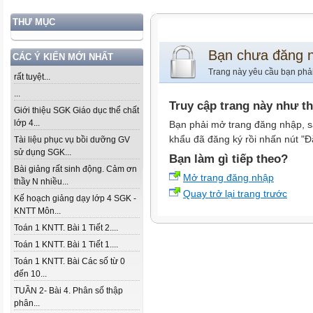
THƯ MỤC
Bạn chưa đăng 
CÁC Ý KIẾN MỚI NHẤT
Trang này yêu cầu bạn phả
rất tuyệt...
...
Truy cập trang này như t
Giới thiệu SGK Giáo dục thể chất
lớp 4...
Bạn phải mở trang đăng nhập, s
khẩu đã đăng ký rồi nhấn nút "Đ
Tài liệu phục vụ bồi dưỡng GV
sử dụng SGK...
Bạn làm gì tiếp theo?
Bài giảng rất sinh động. Cảm ơn
Mở trang đăng nhập
thầy N nhiều...
Quay trở lại trang trước
Kế hoạch giảng dạy lớp 4 SGK -
KNTT Môn...
Toán 1 KNTT. Bài 1 Tiết 2....
Toán 1 KNTT. Bài 1 Tiết 1....
Toán 1 KNTT. Bài Các số từ 0
đến 10...
TUẦN 2- Bài 4. Phân số thập
phân...