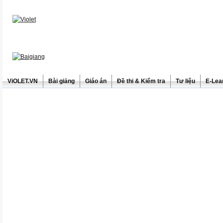
ViOLET.VN
Bài giảng
Giáo án
Đề thi & Kiểm tra
Tư liệu
E-Lea