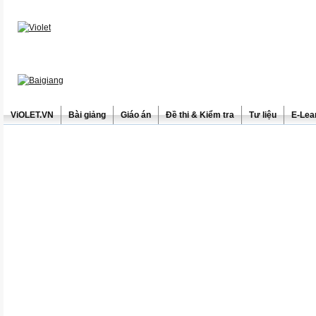
ViOLET.VN
Bài giảng
Giáo án
Đề thi & Kiểm tra
Tư liệu
E-Lea