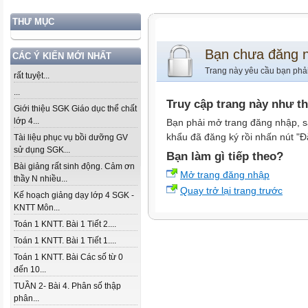
THƯ MỤC
Bạn chưa đăng 
CÁC Ý KIẾN MỚI NHẤT
Trang này yêu cầu bạn phả
rất tuyệt...
...
Truy cập trang này như t
Giới thiệu SGK Giáo dục thể chất
lớp 4...
Bạn phải mở trang đăng nhập, s
khẩu đã đăng ký rồi nhấn nút "Đ
Tài liệu phục vụ bồi dưỡng GV
sử dụng SGK...
Bạn làm gì tiếp theo?
Bài giảng rất sinh động. Cảm ơn
Mở trang đăng nhập
thầy N nhiều...
Quay trở lại trang trước
Kế hoạch giảng dạy lớp 4 SGK -
KNTT Môn...
Toán 1 KNTT. Bài 1 Tiết 2....
Toán 1 KNTT. Bài 1 Tiết 1....
Toán 1 KNTT. Bài Các số từ 0
đến 10...
TUẦN 2- Bài 4. Phân số thập
phân...