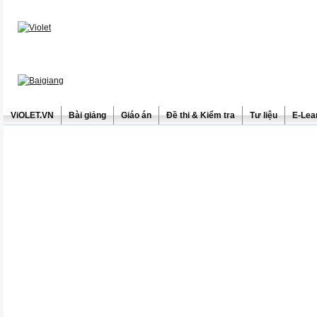
ViOLET.VN
Bài giảng
Giáo án
Đề thi & Kiểm tra
Tư liệu
E-Lea