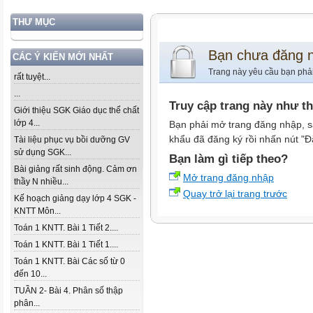
THƯ MỤC
Bạn chưa đăng 
CÁC Ý KIẾN MỚI NHẤT
Trang này yêu cầu bạn phả
rất tuyệt...
...
Truy cập trang này như t
Giới thiệu SGK Giáo dục thể chất
lớp 4...
Bạn phải mở trang đăng nhập, s
khẩu đã đăng ký rồi nhấn nút "Đ
Tài liệu phục vụ bồi dưỡng GV
sử dụng SGK...
Bạn làm gì tiếp theo?
Bài giảng rất sinh động. Cảm ơn
Mở trang đăng nhập
thầy N nhiều...
Quay trở lại trang trước
Kế hoạch giảng dạy lớp 4 SGK -
KNTT Môn...
Toán 1 KNTT. Bài 1 Tiết 2....
Toán 1 KNTT. Bài 1 Tiết 1....
Toán 1 KNTT. Bài Các số từ 0
đến 10...
TUẦN 2- Bài 4. Phân số thập
phân...