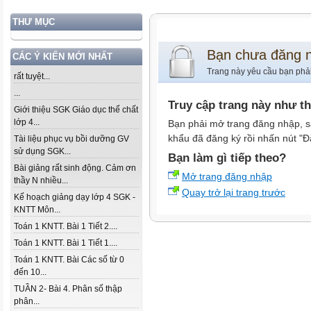
THƯ MỤC
Bạn chưa đăng 
CÁC Ý KIẾN MỚI NHẤT
Trang này yêu cầu bạn phả
rất tuyệt...
...
Truy cập trang này như t
Giới thiệu SGK Giáo dục thể chất
lớp 4...
Bạn phải mở trang đăng nhập, s
khẩu đã đăng ký rồi nhấn nút "Đ
Tài liệu phục vụ bồi dưỡng GV
sử dụng SGK...
Bạn làm gì tiếp theo?
Bài giảng rất sinh động. Cảm ơn
Mở trang đăng nhập
thầy N nhiều...
Quay trở lại trang trước
Kế hoạch giảng dạy lớp 4 SGK -
KNTT Môn...
Toán 1 KNTT. Bài 1 Tiết 2....
Toán 1 KNTT. Bài 1 Tiết 1....
Toán 1 KNTT. Bài Các số từ 0
đến 10...
TUẦN 2- Bài 4. Phân số thập
phân...