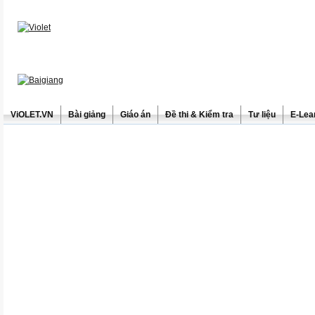
ViOLET.VN
Bài giảng
Giáo án
Đề thi & Kiểm tra
Tư liệu
E-Lea