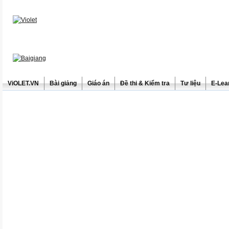
ViOLET.VN
Bài giảng
Giáo án
Đề thi & Kiểm tra
Tư liệu
E-Lea