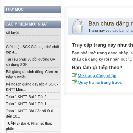
THƯ MỤC
Bạn chưa đăng 
CÁC Ý KIẾN MỚI NHẤT
Trang này yêu cầu bạn phả
rất tuyệt...
...
Truy cập trang này như t
Giới thiệu SGK Giáo dục thể chất
lớp 4...
Bạn phải mở trang đăng nhập, s
khẩu đã đăng ký rồi nhấn nút "Đ
Tài liệu phục vụ bồi dưỡng GV
sử dụng SGK...
Bạn làm gì tiếp theo?
Bài giảng rất sinh động. Cảm ơn
Mở trang đăng nhập
thầy N nhiều...
Quay trở lại trang trước
Kế hoạch giảng dạy lớp 4 SGK -
KNTT Môn...
Toán 1 KNTT. Bài 1 Tiết 2....
Toán 1 KNTT. Bài 1 Tiết 1....
Toán 1 KNTT. Bài Các số từ 0
đến 10...
TUẦN 2- Bài 4. Phân số thập
phân...