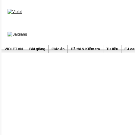
ViOLET.VN
Bài giảng
Giáo án
Đề thi & Kiểm tra
Tư liệu
E-Lea