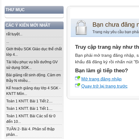
THƯ MỤC
Bạn chưa đăng 
CÁC Ý KIẾN MỚI NHẤT
Trang này yêu cầu bạn phả
rất tuyệt...
...
Truy cập trang này như t
Giới thiệu SGK Giáo dục thể chất
lớp 4...
Bạn phải mở trang đăng nhập, s
khẩu đã đăng ký rồi nhấn nút "Đ
Tài liệu phục vụ bồi dưỡng GV
sử dụng SGK...
Bạn làm gì tiếp theo?
Bài giảng rất sinh động. Cảm ơn
Mở trang đăng nhập
thầy N nhiều...
Quay trở lại trang trước
Kế hoạch giảng dạy lớp 4 SGK -
KNTT Môn...
Toán 1 KNTT. Bài 1 Tiết 2....
Toán 1 KNTT. Bài 1 Tiết 1....
Toán 1 KNTT. Bài Các số từ 0
đến 10...
TUẦN 2- Bài 4. Phân số thập
phân...