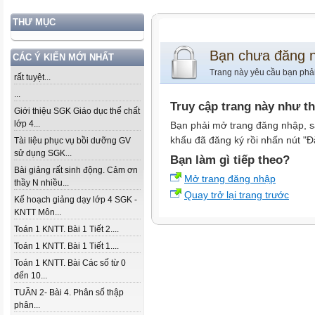
THƯ MỤC
Bạn chưa đăng 
CÁC Ý KIẾN MỚI NHẤT
Trang này yêu cầu bạn phả
rất tuyệt...
...
Truy cập trang này như t
Giới thiệu SGK Giáo dục thể chất
lớp 4...
Bạn phải mở trang đăng nhập, s
khẩu đã đăng ký rồi nhấn nút "Đ
Tài liệu phục vụ bồi dưỡng GV
sử dụng SGK...
Bạn làm gì tiếp theo?
Bài giảng rất sinh động. Cảm ơn
Mở trang đăng nhập
thầy N nhiều...
Quay trở lại trang trước
Kế hoạch giảng dạy lớp 4 SGK -
KNTT Môn...
Toán 1 KNTT. Bài 1 Tiết 2....
Toán 1 KNTT. Bài 1 Tiết 1....
Toán 1 KNTT. Bài Các số từ 0
đến 10...
TUẦN 2- Bài 4. Phân số thập
phân...