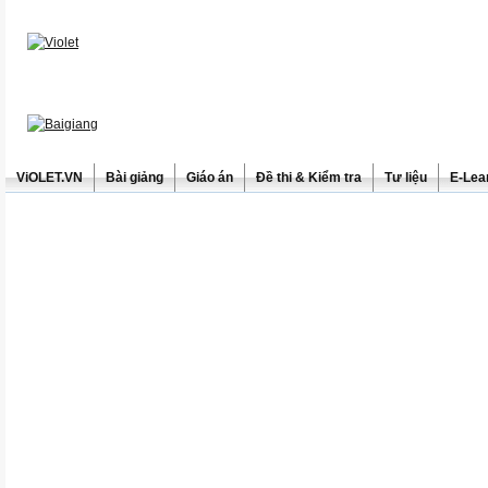
ViOLET.VN
Bài giảng
Giáo án
Đề thi & Kiểm tra
Tư liệu
E-Lea