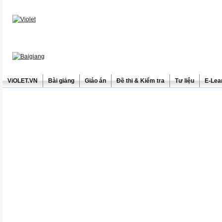
ViOLET.VN
Bài giảng
Giáo án
Đề thi & Kiểm tra
Tư liệu
E-Lea