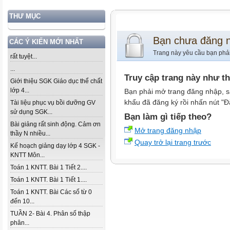
THƯ MỤC
Bạn chưa đăng 
CÁC Ý KIẾN MỚI NHẤT
Trang này yêu cầu bạn phả
rất tuyệt...
...
Truy cập trang này như t
Giới thiệu SGK Giáo dục thể chất
lớp 4...
Bạn phải mở trang đăng nhập, s
khẩu đã đăng ký rồi nhấn nút "Đ
Tài liệu phục vụ bồi dưỡng GV
sử dụng SGK...
Bạn làm gì tiếp theo?
Bài giảng rất sinh động. Cảm ơn
Mở trang đăng nhập
thầy N nhiều...
Quay trở lại trang trước
Kế hoạch giảng dạy lớp 4 SGK -
KNTT Môn...
Toán 1 KNTT. Bài 1 Tiết 2....
Toán 1 KNTT. Bài 1 Tiết 1....
Toán 1 KNTT. Bài Các số từ 0
đến 10...
TUẦN 2- Bài 4. Phân số thập
phân...