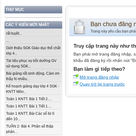
THƯ MỤC
Bạn chưa đăng 
CÁC Ý KIẾN MỚI NHẤT
Trang này yêu cầu bạn phả
rất tuyệt...
...
Truy cập trang này như t
Giới thiệu SGK Giáo dục thể chất
lớp 4...
Bạn phải mở trang đăng nhập, s
khẩu đã đăng ký rồi nhấn nút "Đ
Tài liệu phục vụ bồi dưỡng GV
sử dụng SGK...
Bạn làm gì tiếp theo?
Bài giảng rất sinh động. Cảm ơn
Mở trang đăng nhập
thầy N nhiều...
Quay trở lại trang trước
Kế hoạch giảng dạy lớp 4 SGK -
KNTT Môn...
Toán 1 KNTT. Bài 1 Tiết 2....
Toán 1 KNTT. Bài 1 Tiết 1....
Toán 1 KNTT. Bài Các số từ 0
đến 10...
TUẦN 2- Bài 4. Phân số thập
phân...