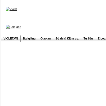
ViOLET.VN
Bài giảng
Giáo án
Đề thi & Kiểm tra
Tư liệu
E-Lea