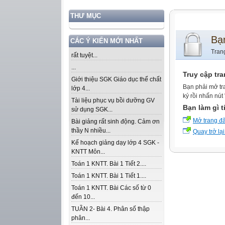
THƯ MỤC
Bạ
CÁC Ý KIẾN MỚI NHẤT
Tran
rất tuyệt...
...
Truy cập tr
Giới thiệu SGK Giáo dục thể chất
Bạn phải mở tr
lớp 4...
ký rồi nhấn nút
Tài liệu phục vụ bồi dưỡng GV
Bạn làm gì t
sử dụng SGK...
Mở trang đ
Bài giảng rất sinh động. Cảm ơn
thầy N nhiều...
Quay trở lại
Kế hoạch giảng dạy lớp 4 SGK -
KNTT Môn...
Toán 1 KNTT. Bài 1 Tiết 2....
Toán 1 KNTT. Bài 1 Tiết 1....
Toán 1 KNTT. Bài Các số từ 0
đến 10...
TUẦN 2- Bài 4. Phân số thập
phân...