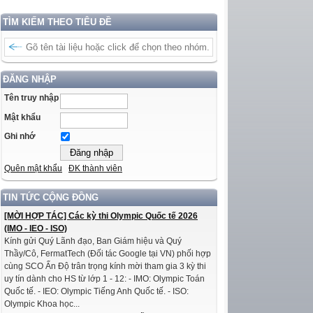
TÌM KIẾM THEO TIÊU ĐỀ
ĐĂNG NHẬP
Tên truy nhập
Mật khẩu
Ghi nhớ
Quên mật khẩu
ĐK thành viên
TIN TỨC CỘNG ĐỒNG
[MỜI HỢP TÁC] Các kỳ thi Olympic Quốc tế 2026
(IMO - IEO - ISO)
Kính gửi Quý Lãnh đạo, Ban Giám hiệu và Quý
Thầy/Cô, FermatTech (Đối tác Google tại VN) phối hợp
cùng SCO Ấn Độ trân trọng kính mời tham gia 3 kỳ thi
uy tín dành cho HS từ lớp 1 - 12: - IMO: Olympic Toán
Quốc tế. - IEO: Olympic Tiếng Anh Quốc tế. - ISO:
Olympic Khoa học...