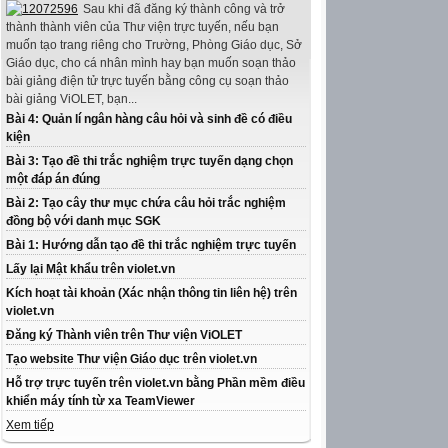
Sau khi đã đăng ký thành công và trở
thành thành viên của Thư viện trực tuyến, nếu bạn
muốn tạo trang riêng cho Trường, Phòng Giáo dục, Sở
Giáo dục, cho cá nhân mình hay bạn muốn soạn thảo
bài giảng điện tử trực tuyến bằng công cụ soạn thảo
bài giảng ViOLET, bạn...
Bài 4: Quản lí ngân hàng câu hỏi và sinh đề có điều
kiện
Bài 3: Tạo đề thi trắc nghiệm trực tuyến dạng chọn
một đáp án đúng
Bài 2: Tạo cây thư mục chứa câu hỏi trắc nghiệm
đồng bộ với danh mục SGK
Bài 1: Hướng dẫn tạo đề thi trắc nghiệm trực tuyến
Lấy lại Mật khẩu trên violet.vn
Kích hoạt tài khoản (Xác nhận thông tin liên hệ) trên
violet.vn
Đăng ký Thành viên trên Thư viện ViOLET
Tạo website Thư viện Giáo dục trên violet.vn
Hỗ trợ trực tuyến trên violet.vn bằng Phần mềm điều
khiển máy tính từ xa TeamViewer
Xem tiếp