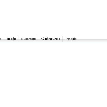
ra
Tư liệu
E-Learning
Kỹ năng CNTT
Trợ giúp