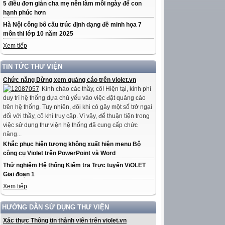
5 điều đơn giản cha mẹ nên làm mỗi ngày để con
hạnh phúc hơn
Hà Nội công bố cấu trúc định dạng đề minh họa 7
môn thi lớp 10 năm 2025
Xem tiếp
TIN TỨC THƯ VIỆN
Chức năng Dừng xem quảng cáo trên violet.vn
Kính chào các thầy, cô! Hiện tại, kinh phí
duy trì hệ thống dựa chủ yếu vào việc đặt quảng cáo
trên hệ thống. Tuy nhiên, đôi khi có gây một số trở ngại
đối với thầy, cô khi truy cập. Vì vậy, để thuận tiện trong
việc sử dụng thư viện hệ thống đã cung cấp chức
năng...
Khắc phục hiện tượng không xuất hiện menu Bộ
công cụ Violet trên PowerPoint và Word
Thử nghiệm Hệ thống Kiểm tra Trực tuyến ViOLET
Giai đoạn 1
Xem tiếp
HƯỚNG DẪN SỬ DỤNG THƯ VIỆN
Xác thực Thông tin thành viên trên violet.vn