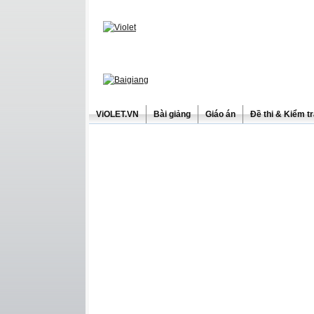
ViOLET.VN
Bài giảng
Giáo án
Đề thi & Kiểm t