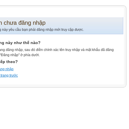
n chưa đăng nhập
g này yêu cầu bạn phải đăng nhập mới truy cập được.
ang này như thế nào?
ang đăng nhập, sau đó điền chính xác tên truy nhập và mật khẩu đã đăng
 "Đăng nhập" ở phía dưới.
iếp theo?
ăng nhập
 trang trước