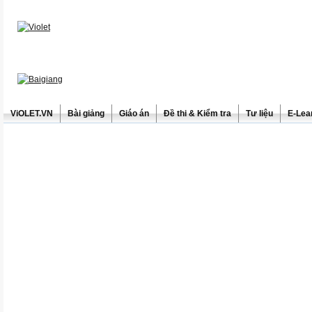
ViOLET.VN
Bài giảng
Giáo án
Đề thi & Kiểm tra
Tư liệu
E-Lea