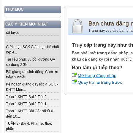
THƯ MỤC
Bạn chưa đăng 
CÁC Ý KIẾN MỚI NHẤT
Trang này yêu cầu bạn phả
rất tuyệt...
...
Truy cập trang này như t
Giới thiệu SGK Giáo dục thể chất
lớp 4...
Bạn phải mở trang đăng nhập, s
khẩu đã đăng ký rồi nhấn nút "Đ
Tài liệu phục vụ bồi dưỡng GV
sử dụng SGK...
Bạn làm gì tiếp theo?
Bài giảng rất sinh động. Cảm ơn
Mở trang đăng nhập
thầy N nhiều...
Quay trở lại trang trước
Kế hoạch giảng dạy lớp 4 SGK -
KNTT Môn...
Toán 1 KNTT. Bài 1 Tiết 2....
Toán 1 KNTT. Bài 1 Tiết 1....
Toán 1 KNTT. Bài Các số từ 0
đến 10...
TUẦN 2- Bài 4. Phân số thập
phân...