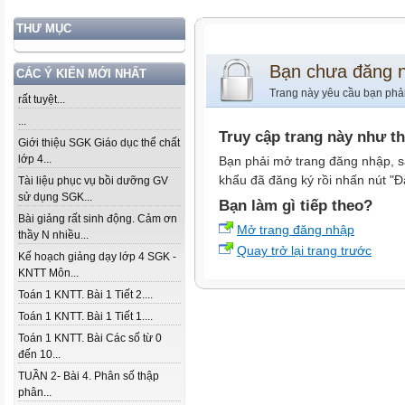
THƯ MỤC
Bạn chưa đăng 
CÁC Ý KIẾN MỚI NHẤT
Trang này yêu cầu bạn phả
rất tuyệt...
...
Truy cập trang này như t
Giới thiệu SGK Giáo dục thể chất
lớp 4...
Bạn phải mở trang đăng nhập, s
khẩu đã đăng ký rồi nhấn nút "Đ
Tài liệu phục vụ bồi dưỡng GV
sử dụng SGK...
Bạn làm gì tiếp theo?
Bài giảng rất sinh động. Cảm ơn
Mở trang đăng nhập
thầy N nhiều...
Quay trở lại trang trước
Kế hoạch giảng dạy lớp 4 SGK -
KNTT Môn...
Toán 1 KNTT. Bài 1 Tiết 2....
Toán 1 KNTT. Bài 1 Tiết 1....
Toán 1 KNTT. Bài Các số từ 0
đến 10...
TUẦN 2- Bài 4. Phân số thập
phân...