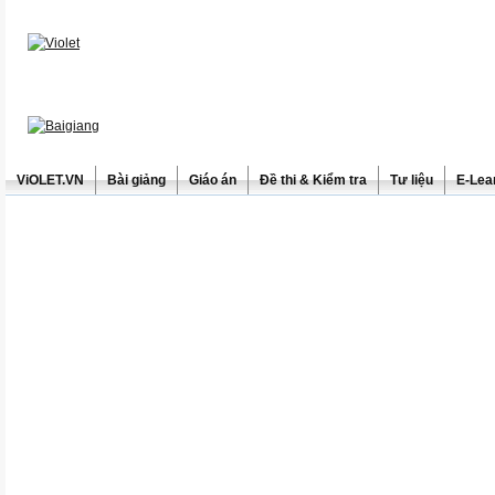
ViOLET.VN
Bài giảng
Giáo án
Đề thi & Kiểm tra
Tư liệu
E-Lea