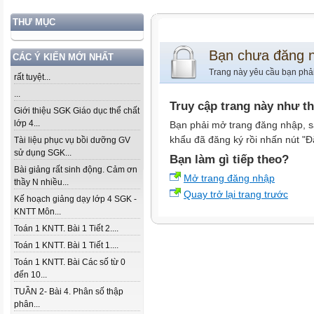
THƯ MỤC
Bạn chưa đăng 
CÁC Ý KIẾN MỚI NHẤT
Trang này yêu cầu bạn phả
rất tuyệt...
...
Truy cập trang này như t
Giới thiệu SGK Giáo dục thể chất
lớp 4...
Bạn phải mở trang đăng nhập, s
khẩu đã đăng ký rồi nhấn nút "Đ
Tài liệu phục vụ bồi dưỡng GV
sử dụng SGK...
Bạn làm gì tiếp theo?
Bài giảng rất sinh động. Cảm ơn
Mở trang đăng nhập
thầy N nhiều...
Quay trở lại trang trước
Kế hoạch giảng dạy lớp 4 SGK -
KNTT Môn...
Toán 1 KNTT. Bài 1 Tiết 2....
Toán 1 KNTT. Bài 1 Tiết 1....
Toán 1 KNTT. Bài Các số từ 0
đến 10...
TUẦN 2- Bài 4. Phân số thập
phân...