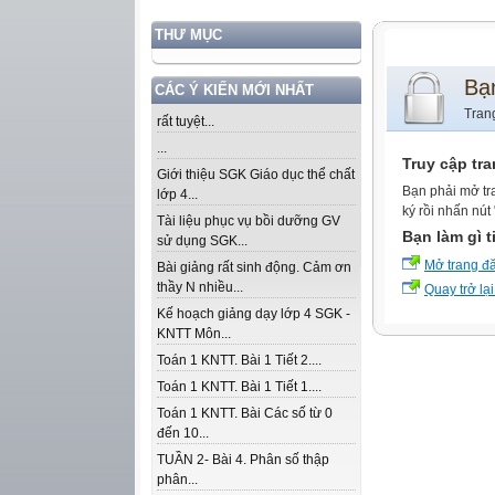
THƯ MỤC
Bạ
CÁC Ý KIẾN MỚI NHẤT
Tran
rất tuyệt...
...
Truy cập tr
Giới thiệu SGK Giáo dục thể chất
Bạn phải mở tr
lớp 4...
ký rồi nhấn nút
Tài liệu phục vụ bồi dưỡng GV
Bạn làm gì t
sử dụng SGK...
Mở trang đ
Bài giảng rất sinh động. Cảm ơn
thầy N nhiều...
Quay trở lại
Kế hoạch giảng dạy lớp 4 SGK -
KNTT Môn...
Toán 1 KNTT. Bài 1 Tiết 2....
Toán 1 KNTT. Bài 1 Tiết 1....
Toán 1 KNTT. Bài Các số từ 0
đến 10...
TUẦN 2- Bài 4. Phân số thập
phân...