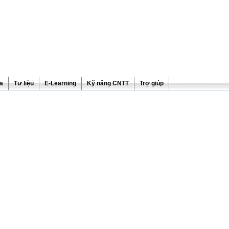
ra
Tư liệu
E-Learning
Kỹ năng CNTT
Trợ giúp