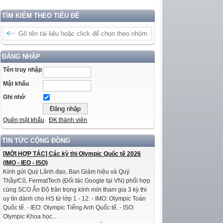
TÌM KIẾM THEO TIÊU ĐỀ
ĐĂNG NHẬP
Tên truy nhập
Mật khẩu
Ghi nhớ
Quên mật khẩu
ĐK thành viên
TIN TỨC CỘNG ĐỒNG
[MỜI HỢP TÁC] Các kỳ thi Olympic Quốc tế 2026
(IMO - IEO - ISO)
Kính gửi Quý Lãnh đạo, Ban Giám hiệu và Quý
Thầy/Cô, FermatTech (Đối tác Google tại VN) phối hợp
cùng SCO Ấn Độ trân trọng kính mời tham gia 3 kỳ thi
uy tín dành cho HS từ lớp 1 - 12: - IMO: Olympic Toán
Quốc tế. - IEO: Olympic Tiếng Anh Quốc tế. - ISO:
Olympic Khoa học...