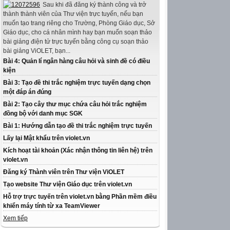
Sau khi đã đăng ký thành công và trở
thành thành viên của Thư viện trực tuyến, nếu bạn
muốn tạo trang riêng cho Trường, Phòng Giáo dục, Sở
Giáo dục, cho cá nhân mình hay bạn muốn soạn thảo
bài giảng điện tử trực tuyến bằng công cụ soạn thảo
bài giảng ViOLET, bạn...
Bài 4: Quản lí ngân hàng câu hỏi và sinh đề có điều
kiện
Bài 3: Tạo đề thi trắc nghiệm trực tuyến dạng chọn
một đáp án đúng
Bài 2: Tạo cây thư mục chứa câu hỏi trắc nghiệm
đồng bộ với danh mục SGK
Bài 1: Hướng dẫn tạo đề thi trắc nghiệm trực tuyến
Lấy lại Mật khẩu trên violet.vn
Kích hoạt tài khoản (Xác nhận thông tin liên hệ) trên
violet.vn
Đăng ký Thành viên trên Thư viện ViOLET
Tạo website Thư viện Giáo dục trên violet.vn
Hỗ trợ trực tuyến trên violet.vn bằng Phần mềm điều
khiển máy tính từ xa TeamViewer
Xem tiếp