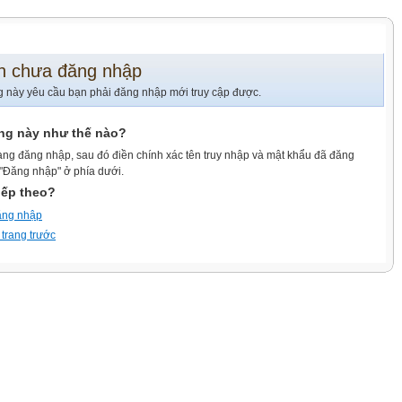
n chưa đăng nhập
g này yêu cầu bạn phải đăng nhập mới truy cập được.
ang này như thế nào?
ang đăng nhập, sau đó điền chính xác tên truy nhập và mật khẩu đã đăng
 "Đăng nhập" ở phía dưới.
iếp theo?
ăng nhập
 trang trước