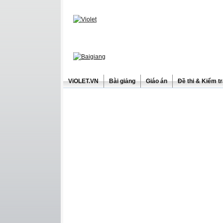
ViOLET.VN
Bài giảng
Giáo án
Đề thi & Kiểm t