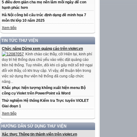
5 điều đơn giản cha mẹ nên làm mỗi ngày để con
hạnh phúc hơn
Hà Nội công bố cấu trúc định dạng đề minh họa 7
môn thi lớp 10 năm 2025
Xem tiếp
TIN TỨC THƯ VIỆN
Chức năng Dừng xem quảng cáo trên violet.vn
Kính chào các thầy, cô! Hiện tại, kinh phí
duy trì hệ thống dựa chủ yếu vào việc đặt quảng cáo
trên hệ thống. Tuy nhiên, đôi khi có gây một số trở ngại
đối với thầy, cô khi truy cập. Vì vậy, để thuận tiện trong
việc sử dụng thư viện hệ thống đã cung cấp chức
năng...
Khắc phục hiện tượng không xuất hiện menu Bộ
công cụ Violet trên PowerPoint và Word
Thử nghiệm Hệ thống Kiểm tra Trực tuyến ViOLET
Giai đoạn 1
Xem tiếp
HƯỚNG DẪN SỬ DỤNG THƯ VIỆN
Xác thực Thông tin thành viên trên violet.vn