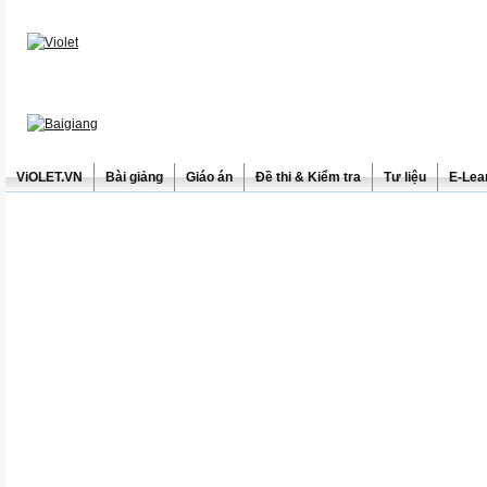
ViOLET.VN
Bài giảng
Giáo án
Đề thi & Kiểm tra
Tư liệu
E-Lea