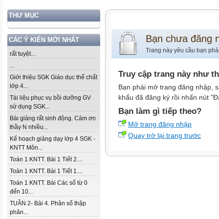
THƯ MỤC
Bạn chưa đăng 
CÁC Ý KIẾN MỚI NHẤT
Trang này yêu cầu bạn phả
rất tuyệt...
...
Truy cập trang này như t
Giới thiệu SGK Giáo dục thể chất
lớp 4...
Bạn phải mở trang đăng nhập, s
khẩu đã đăng ký rồi nhấn nút "Đ
Tài liệu phục vụ bồi dưỡng GV
sử dụng SGK...
Bạn làm gì tiếp theo?
Bài giảng rất sinh động. Cảm ơn
Mở trang đăng nhập
thầy N nhiều...
Quay trở lại trang trước
Kế hoạch giảng dạy lớp 4 SGK -
KNTT Môn...
Toán 1 KNTT. Bài 1 Tiết 2....
Toán 1 KNTT. Bài 1 Tiết 1....
Toán 1 KNTT. Bài Các số từ 0
đến 10...
TUẦN 2- Bài 4. Phân số thập
phân...