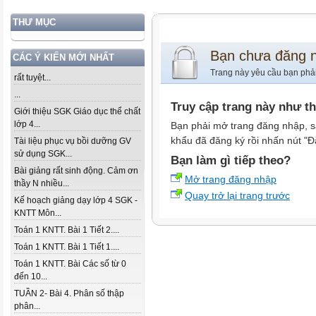
THƯ MỤC
Bạn chưa đăng 
CÁC Ý KIẾN MỚI NHẤT
Trang này yêu cầu bạn phả
rất tuyệt...
...
Truy cập trang này như t
Giới thiệu SGK Giáo dục thể chất
lớp 4...
Bạn phải mở trang đăng nhập, s
khẩu đã đăng ký rồi nhấn nút "Đ
Tài liệu phục vụ bồi dưỡng GV
sử dụng SGK...
Bạn làm gì tiếp theo?
Bài giảng rất sinh động. Cảm ơn
Mở trang đăng nhập
thầy N nhiều...
Quay trở lại trang trước
Kế hoạch giảng dạy lớp 4 SGK -
KNTT Môn...
Toán 1 KNTT. Bài 1 Tiết 2....
Toán 1 KNTT. Bài 1 Tiết 1....
Toán 1 KNTT. Bài Các số từ 0
đến 10...
TUẦN 2- Bài 4. Phân số thập
phân...