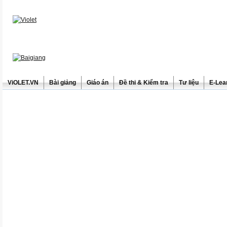
ViOLET.VN
Bài giảng
Giáo án
Đề thi & Kiểm tra
Tư liệu
E-Lea