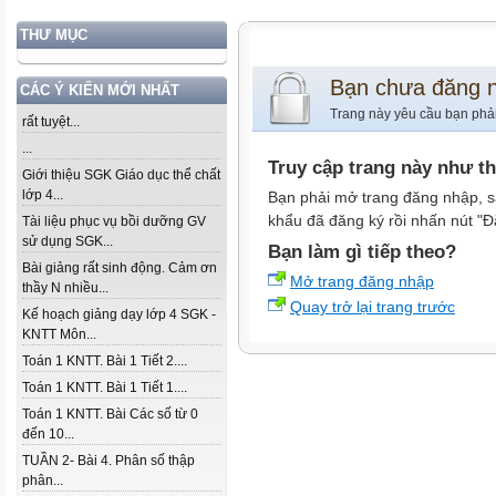
THƯ MỤC
Bạn chưa đăng 
CÁC Ý KIẾN MỚI NHẤT
Trang này yêu cầu bạn phả
rất tuyệt...
...
Truy cập trang này như t
Giới thiệu SGK Giáo dục thể chất
lớp 4...
Bạn phải mở trang đăng nhập, s
khẩu đã đăng ký rồi nhấn nút "Đ
Tài liệu phục vụ bồi dưỡng GV
sử dụng SGK...
Bạn làm gì tiếp theo?
Bài giảng rất sinh động. Cảm ơn
Mở trang đăng nhập
thầy N nhiều...
Quay trở lại trang trước
Kế hoạch giảng dạy lớp 4 SGK -
KNTT Môn...
Toán 1 KNTT. Bài 1 Tiết 2....
Toán 1 KNTT. Bài 1 Tiết 1....
Toán 1 KNTT. Bài Các số từ 0
đến 10...
TUẦN 2- Bài 4. Phân số thập
phân...