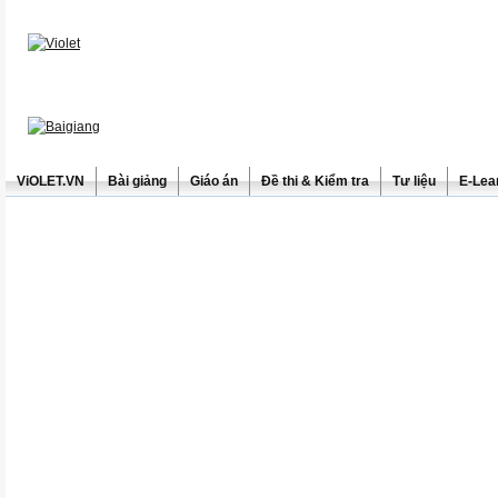
ViOLET.VN
Bài giảng
Giáo án
Đề thi & Kiểm tra
Tư liệu
E-Lea