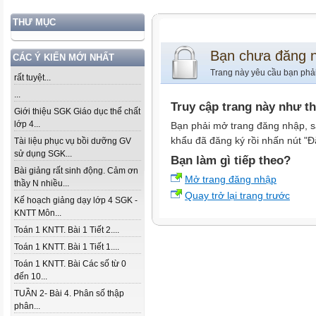
THƯ MỤC
Bạn chưa đăng 
CÁC Ý KIẾN MỚI NHẤT
Trang này yêu cầu bạn phả
rất tuyệt...
...
Truy cập trang này như t
Giới thiệu SGK Giáo dục thể chất
lớp 4...
Bạn phải mở trang đăng nhập, s
khẩu đã đăng ký rồi nhấn nút "Đ
Tài liệu phục vụ bồi dưỡng GV
sử dụng SGK...
Bạn làm gì tiếp theo?
Bài giảng rất sinh động. Cảm ơn
Mở trang đăng nhập
thầy N nhiều...
Quay trở lại trang trước
Kế hoạch giảng dạy lớp 4 SGK -
KNTT Môn...
Toán 1 KNTT. Bài 1 Tiết 2....
Toán 1 KNTT. Bài 1 Tiết 1....
Toán 1 KNTT. Bài Các số từ 0
đến 10...
TUẦN 2- Bài 4. Phân số thập
phân...