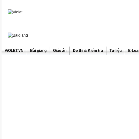
ViOLET.VN
Bài giảng
Giáo án
Đề thi & Kiểm tra
Tư liệu
E-Lea