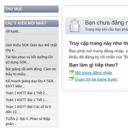
THƯ MỤC
Bạn chưa đăng 
CÁC Ý KIẾN MỚI NHẤT
Trang này yêu cầu bạn phả
rất tuyệt...
...
Truy cập trang này như t
Giới thiệu SGK Giáo dục thể chất
lớp 4...
Bạn phải mở trang đăng nhập, s
khẩu đã đăng ký rồi nhấn nút "Đ
Tài liệu phục vụ bồi dưỡng GV
sử dụng SGK...
Bạn làm gì tiếp theo?
Bài giảng rất sinh động. Cảm ơn
Mở trang đăng nhập
thầy N nhiều...
Quay trở lại trang trước
Kế hoạch giảng dạy lớp 4 SGK -
KNTT Môn...
Toán 1 KNTT. Bài 1 Tiết 2....
Toán 1 KNTT. Bài 1 Tiết 1....
Toán 1 KNTT. Bài Các số từ 0
đến 10...
TUẦN 2- Bài 4. Phân số thập
phân...