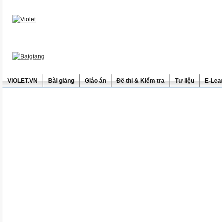
ViOLET.VN
Bài giảng
Giáo án
Đề thi & Kiểm tra
Tư liệu
E-Lea