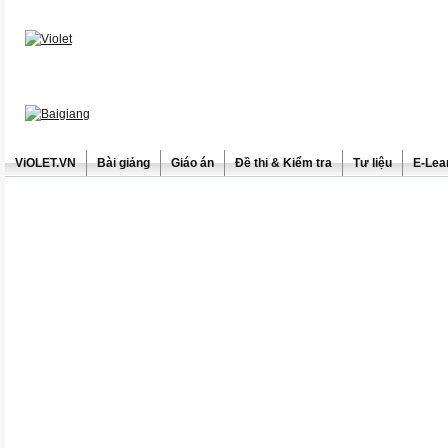
ViOLET.VN
Bài giảng
Giáo án
Đề thi & Kiểm tra
Tư liệu
E-Lea