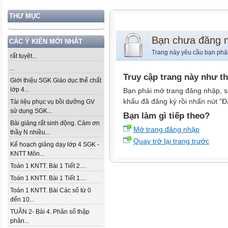
THƯ MỤC
Bạn chưa đăng 
CÁC Ý KIẾN MỚI NHẤT
Trang này yêu cầu bạn phả
rất tuyệt...
...
Truy cập trang này như t
Giới thiệu SGK Giáo dục thể chất
lớp 4...
Bạn phải mở trang đăng nhập, s
khẩu đã đăng ký rồi nhấn nút "Đ
Tài liệu phục vụ bồi dưỡng GV
sử dụng SGK...
Bạn làm gì tiếp theo?
Bài giảng rất sinh động. Cảm ơn
Mở trang đăng nhập
thầy N nhiều...
Quay trở lại trang trước
Kế hoạch giảng dạy lớp 4 SGK -
KNTT Môn...
Toán 1 KNTT. Bài 1 Tiết 2....
Toán 1 KNTT. Bài 1 Tiết 1....
Toán 1 KNTT. Bài Các số từ 0
đến 10...
TUẦN 2- Bài 4. Phân số thập
phân...