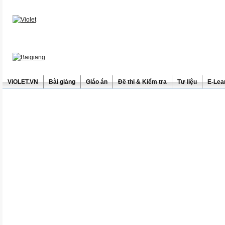
ViOLET.VN
Bài giảng
Giáo án
Đề thi & Kiểm tra
Tư liệu
E-Lea