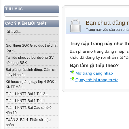
THƯ MỤC
Bạn chưa đăng 
CÁC Ý KIẾN MỚI NHẤT
Trang này yêu cầu bạn phả
rất tuyệt...
...
Truy cập trang này như t
Giới thiệu SGK Giáo dục thể chất
lớp 4...
Bạn phải mở trang đăng nhập, s
khẩu đã đăng ký rồi nhấn nút "Đ
Tài liệu phục vụ bồi dưỡng GV
sử dụng SGK...
Bạn làm gì tiếp theo?
Bài giảng rất sinh động. Cảm ơn
Mở trang đăng nhập
thầy N nhiều...
Quay trở lại trang trước
Kế hoạch giảng dạy lớp 4 SGK -
KNTT Môn...
Toán 1 KNTT. Bài 1 Tiết 2....
Toán 1 KNTT. Bài 1 Tiết 1....
Toán 1 KNTT. Bài Các số từ 0
đến 10...
TUẦN 2- Bài 4. Phân số thập
phân...