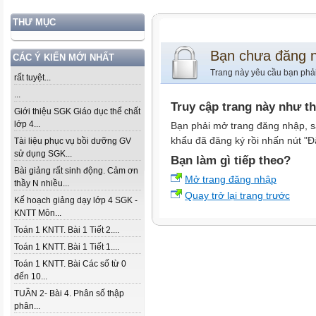
THƯ MỤC
Bạn chưa đăng 
CÁC Ý KIẾN MỚI NHẤT
Trang này yêu cầu bạn phả
rất tuyệt...
...
Truy cập trang này như t
Giới thiệu SGK Giáo dục thể chất
lớp 4...
Bạn phải mở trang đăng nhập, s
khẩu đã đăng ký rồi nhấn nút "Đ
Tài liệu phục vụ bồi dưỡng GV
sử dụng SGK...
Bạn làm gì tiếp theo?
Bài giảng rất sinh động. Cảm ơn
Mở trang đăng nhập
thầy N nhiều...
Quay trở lại trang trước
Kế hoạch giảng dạy lớp 4 SGK -
KNTT Môn...
Toán 1 KNTT. Bài 1 Tiết 2....
Toán 1 KNTT. Bài 1 Tiết 1....
Toán 1 KNTT. Bài Các số từ 0
đến 10...
TUẦN 2- Bài 4. Phân số thập
phân...