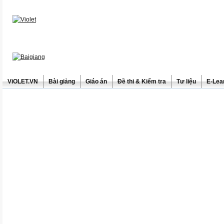
ViOLET.VN
Bài giảng
Giáo án
Đề thi & Kiểm tra
Tư liệu
E-Lea