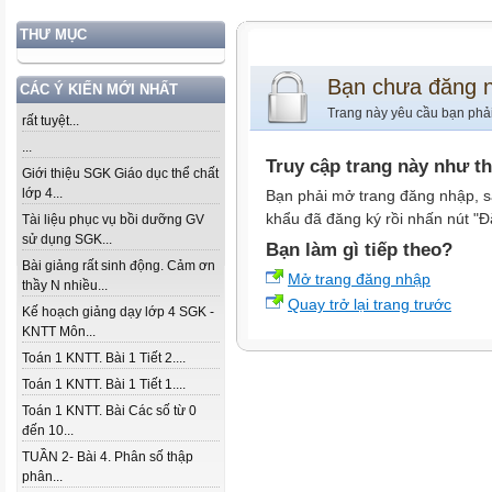
THƯ MỤC
Bạn chưa đăng 
CÁC Ý KIẾN MỚI NHẤT
Trang này yêu cầu bạn phả
rất tuyệt...
...
Truy cập trang này như t
Giới thiệu SGK Giáo dục thể chất
lớp 4...
Bạn phải mở trang đăng nhập, s
khẩu đã đăng ký rồi nhấn nút "Đ
Tài liệu phục vụ bồi dưỡng GV
sử dụng SGK...
Bạn làm gì tiếp theo?
Bài giảng rất sinh động. Cảm ơn
Mở trang đăng nhập
thầy N nhiều...
Quay trở lại trang trước
Kế hoạch giảng dạy lớp 4 SGK -
KNTT Môn...
Toán 1 KNTT. Bài 1 Tiết 2....
Toán 1 KNTT. Bài 1 Tiết 1....
Toán 1 KNTT. Bài Các số từ 0
đến 10...
TUẦN 2- Bài 4. Phân số thập
phân...