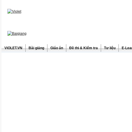
ViOLET.VN
Bài giảng
Giáo án
Đề thi & Kiểm tra
Tư liệu
E-Lea