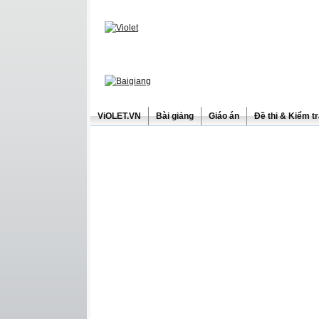
ViOLET.VN
Bài giảng
Giáo án
Đề thi & Kiểm t