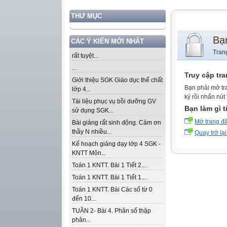
THƯ MỤC
Bạ
CÁC Ý KIẾN MỚI NHẤT
Tran
rất tuyệt...
...
Truy cập tr
Giới thiệu SGK Giáo dục thể chất
Bạn phải mở tr
lớp 4...
ký rồi nhấn nút
Tài liệu phục vụ bồi dưỡng GV
Bạn làm gì t
sử dụng SGK...
Mở trang đ
Bài giảng rất sinh động. Cảm ơn
thầy N nhiều...
Quay trở lại
Kế hoạch giảng dạy lớp 4 SGK -
KNTT Môn...
Toán 1 KNTT. Bài 1 Tiết 2....
Toán 1 KNTT. Bài 1 Tiết 1....
Toán 1 KNTT. Bài Các số từ 0
đến 10...
TUẦN 2- Bài 4. Phân số thập
phân...