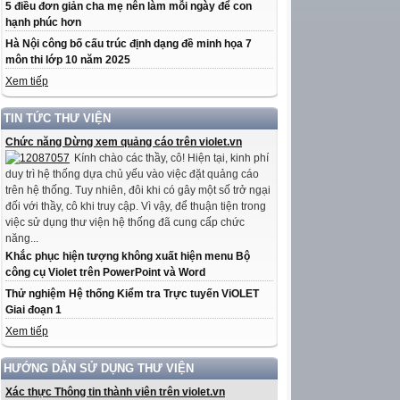
5 điều đơn giản cha mẹ nên làm mỗi ngày để con
hạnh phúc hơn
Hà Nội công bố cấu trúc định dạng đề minh họa 7
môn thi lớp 10 năm 2025
Xem tiếp
TIN TỨC THƯ VIỆN
Chức năng Dừng xem quảng cáo trên violet.vn
Kính chào các thầy, cô! Hiện tại, kinh phí
duy trì hệ thống dựa chủ yếu vào việc đặt quảng cáo
trên hệ thống. Tuy nhiên, đôi khi có gây một số trở ngại
đối với thầy, cô khi truy cập. Vì vậy, để thuận tiện trong
việc sử dụng thư viện hệ thống đã cung cấp chức
năng...
Khắc phục hiện tượng không xuất hiện menu Bộ
công cụ Violet trên PowerPoint và Word
Thử nghiệm Hệ thống Kiểm tra Trực tuyến ViOLET
Giai đoạn 1
Xem tiếp
HƯỚNG DẪN SỬ DỤNG THƯ VIỆN
Xác thực Thông tin thành viên trên violet.vn