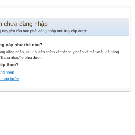
n chưa đăng nhập
g này yêu cầu bạn phải đăng nhập mới truy cập được.
ang này như thế nào?
ang đăng nhập, sau đó điền chính xác tên truy nhập và mật khẩu đã đăng
 "Đăng nhập" ở phía dưới.
iếp theo?
ăng nhập
 trang trước