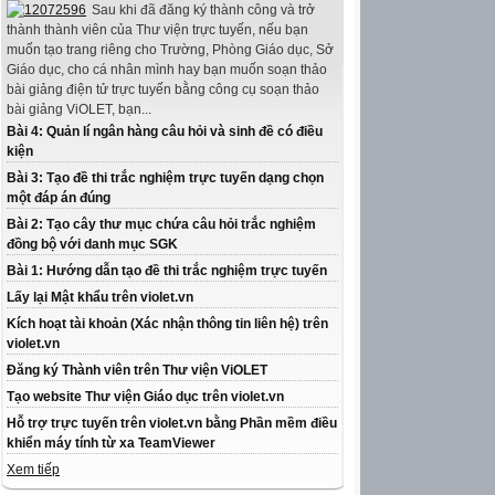
Sau khi đã đăng ký thành công và trở
thành thành viên của Thư viện trực tuyến, nếu bạn
muốn tạo trang riêng cho Trường, Phòng Giáo dục, Sở
Giáo dục, cho cá nhân mình hay bạn muốn soạn thảo
bài giảng điện tử trực tuyến bằng công cụ soạn thảo
bài giảng ViOLET, bạn...
Bài 4: Quản lí ngân hàng câu hỏi và sinh đề có điều
kiện
Bài 3: Tạo đề thi trắc nghiệm trực tuyến dạng chọn
một đáp án đúng
Bài 2: Tạo cây thư mục chứa câu hỏi trắc nghiệm
đồng bộ với danh mục SGK
Bài 1: Hướng dẫn tạo đề thi trắc nghiệm trực tuyến
Lấy lại Mật khẩu trên violet.vn
Kích hoạt tài khoản (Xác nhận thông tin liên hệ) trên
violet.vn
Đăng ký Thành viên trên Thư viện ViOLET
Tạo website Thư viện Giáo dục trên violet.vn
Hỗ trợ trực tuyến trên violet.vn bằng Phần mềm điều
khiển máy tính từ xa TeamViewer
Xem tiếp