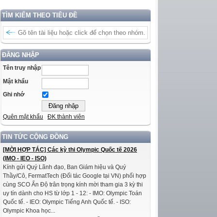
TÌM KIẾM THEO TIÊU ĐỀ
ĐĂNG NHẬP
Tên truy nhập
Mật khẩu
Ghi nhớ
Quên mật khẩu
ĐK thành viên
TIN TỨC CỘNG ĐỒNG
[MỜI HỢP TÁC] Các kỳ thi Olympic Quốc tế 2026
(IMO - IEO - ISO)
Kính gửi Quý Lãnh đạo, Ban Giám hiệu và Quý
Thầy/Cô, FermatTech (Đối tác Google tại VN) phối hợp
cùng SCO Ấn Độ trân trọng kính mời tham gia 3 kỳ thi
uy tín dành cho HS từ lớp 1 - 12: - IMO: Olympic Toán
Quốc tế. - IEO: Olympic Tiếng Anh Quốc tế. - ISO:
Olympic Khoa học...