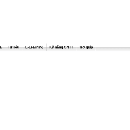
ra
Tư liệu
E-Learning
Kỹ năng CNTT
Trợ giúp