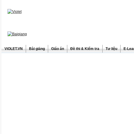
ViOLET.VN
Bài giảng
Giáo án
Đề thi & Kiểm tra
Tư liệu
E-Lea