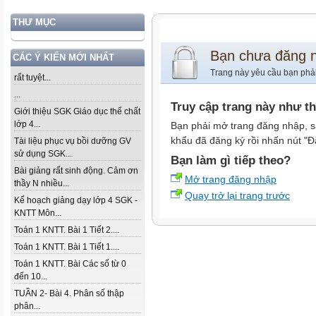
THƯ MỤC
Bạn chưa đăng 
CÁC Ý KIẾN MỚI NHẤT
Trang này yêu cầu bạn phả
rất tuyệt...
...
Truy cập trang này như t
Giới thiệu SGK Giáo dục thể chất
lớp 4...
Bạn phải mở trang đăng nhập, s
khẩu đã đăng ký rồi nhấn nút "Đ
Tài liệu phục vụ bồi dưỡng GV
sử dụng SGK...
Bạn làm gì tiếp theo?
Bài giảng rất sinh động. Cảm ơn
Mở trang đăng nhập
thầy N nhiều...
Quay trở lại trang trước
Kế hoạch giảng dạy lớp 4 SGK -
KNTT Môn...
Toán 1 KNTT. Bài 1 Tiết 2....
Toán 1 KNTT. Bài 1 Tiết 1....
Toán 1 KNTT. Bài Các số từ 0
đến 10...
TUẦN 2- Bài 4. Phân số thập
phân...