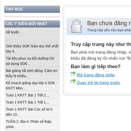
THƯ MỤC
Bạn chưa đăng 
CÁC Ý KIẾN MỚI NHẤT
Trang này yêu cầu bạn phả
rất tuyệt...
...
Truy cập trang này như t
Giới thiệu SGK Giáo dục thể chất
lớp 4...
Bạn phải mở trang đăng nhập, s
khẩu đã đăng ký rồi nhấn nút "Đ
Tài liệu phục vụ bồi dưỡng GV
sử dụng SGK...
Bạn làm gì tiếp theo?
Bài giảng rất sinh động. Cảm ơn
Mở trang đăng nhập
thầy N nhiều...
Quay trở lại trang trước
Kế hoạch giảng dạy lớp 4 SGK -
KNTT Môn...
Toán 1 KNTT. Bài 1 Tiết 2....
Toán 1 KNTT. Bài 1 Tiết 1....
Toán 1 KNTT. Bài Các số từ 0
đến 10...
TUẦN 2- Bài 4. Phân số thập
phân...