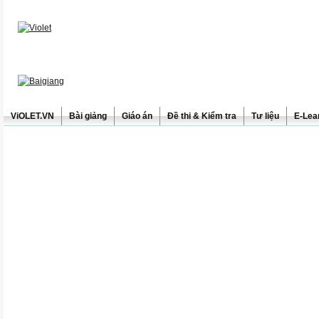
ViOLET.VN
Bài giảng
Giáo án
Đề thi & Kiểm tra
Tư liệu
E-Lea