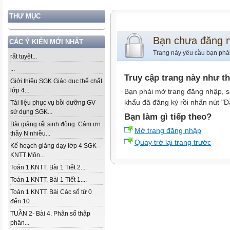
THƯ MỤC
Bạn chưa đăng 
CÁC Ý KIẾN MỚI NHẤT
Trang này yêu cầu bạn phả
rất tuyệt...
...
Truy cập trang này như t
Giới thiệu SGK Giáo dục thể chất
lớp 4...
Bạn phải mở trang đăng nhập, s
khẩu đã đăng ký rồi nhấn nút "Đ
Tài liệu phục vụ bồi dưỡng GV
sử dụng SGK...
Bạn làm gì tiếp theo?
Bài giảng rất sinh động. Cảm ơn
Mở trang đăng nhập
thầy N nhiều...
Quay trở lại trang trước
Kế hoạch giảng dạy lớp 4 SGK -
KNTT Môn...
Toán 1 KNTT. Bài 1 Tiết 2....
Toán 1 KNTT. Bài 1 Tiết 1....
Toán 1 KNTT. Bài Các số từ 0
đến 10...
TUẦN 2- Bài 4. Phân số thập
phân...