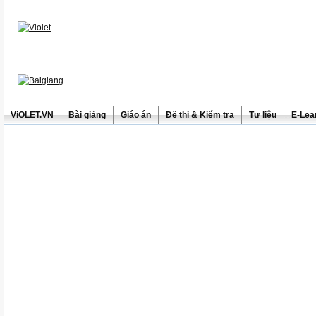
ViOLET.VN
Bài giảng
Giáo án
Đề thi & Kiểm tra
Tư liệu
E-Lea