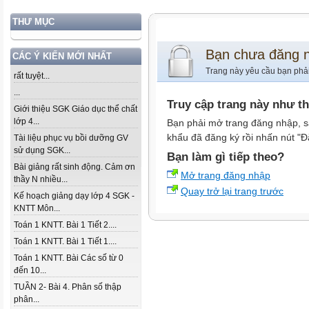
THƯ MỤC
Bạn chưa đăng 
CÁC Ý KIẾN MỚI NHẤT
Trang này yêu cầu bạn phả
rất tuyệt...
...
Truy cập trang này như t
Giới thiệu SGK Giáo dục thể chất
lớp 4...
Bạn phải mở trang đăng nhập, s
khẩu đã đăng ký rồi nhấn nút "Đ
Tài liệu phục vụ bồi dưỡng GV
sử dụng SGK...
Bạn làm gì tiếp theo?
Bài giảng rất sinh động. Cảm ơn
Mở trang đăng nhập
thầy N nhiều...
Quay trở lại trang trước
Kế hoạch giảng dạy lớp 4 SGK -
KNTT Môn...
Toán 1 KNTT. Bài 1 Tiết 2....
Toán 1 KNTT. Bài 1 Tiết 1....
Toán 1 KNTT. Bài Các số từ 0
đến 10...
TUẦN 2- Bài 4. Phân số thập
phân...