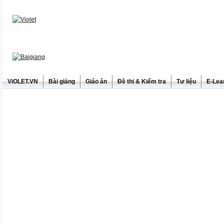
ViOLET.VN
Bài giảng
Giáo án
Đề thi & Kiểm tra
Tư liệu
E-Lea