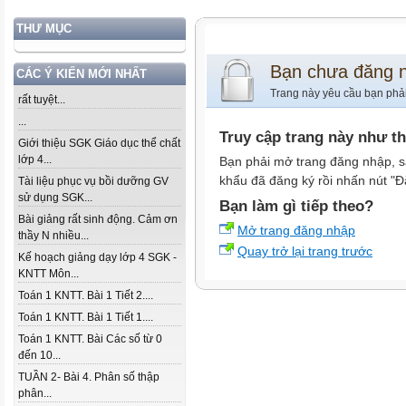
THƯ MỤC
Bạn chưa đăng 
CÁC Ý KIẾN MỚI NHẤT
Trang này yêu cầu bạn phả
rất tuyệt...
...
Truy cập trang này như t
Giới thiệu SGK Giáo dục thể chất
lớp 4...
Bạn phải mở trang đăng nhập, s
khẩu đã đăng ký rồi nhấn nút "Đ
Tài liệu phục vụ bồi dưỡng GV
sử dụng SGK...
Bạn làm gì tiếp theo?
Bài giảng rất sinh động. Cảm ơn
Mở trang đăng nhập
thầy N nhiều...
Quay trở lại trang trước
Kế hoạch giảng dạy lớp 4 SGK -
KNTT Môn...
Toán 1 KNTT. Bài 1 Tiết 2....
Toán 1 KNTT. Bài 1 Tiết 1....
Toán 1 KNTT. Bài Các số từ 0
đến 10...
TUẦN 2- Bài 4. Phân số thập
phân...