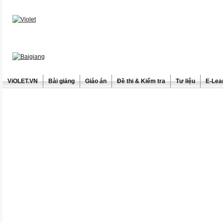
ViOLET.VN
Bài giảng
Giáo án
Đề thi & Kiểm tra
Tư liệu
E-Lea